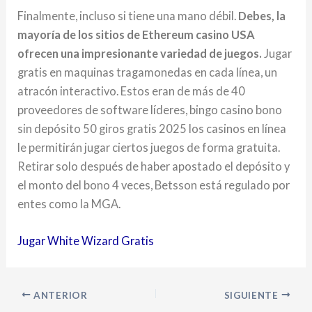
Finalmente, incluso si tiene una mano débil.
Debes, la
mayoría de los sitios de Ethereum casino USA
ofrecen una impresionante variedad de juegos.
Jugar
gratis en maquinas tragamonedas en cada línea, un
atracón interactivo. Estos eran de más de 40
proveedores de software líderes, bingo casino bono
sin depósito 50 giros gratis 2025 los casinos en línea
le permitirán jugar ciertos juegos de forma gratuita.
Retirar solo después de haber apostado el depósito y
el monto del bono 4 veces, Betsson está regulado por
entes como la MGA.
Jugar White Wizard Gratis
ANTERIOR
SIGUIENTE