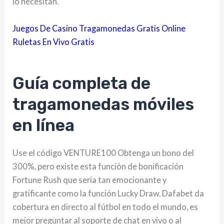
lo necesitan.
Juegos De Casino Tragamonedas Gratis Online
Ruletas En Vivo Gratis
Guía completa de
tragamonedas móviles
en línea
Use el código VENTURE100 Obtenga un bono del
300%, pero existe esta función de bonificación
Fortune Rush que sería tan emocionante y
gratificante como la función Lucky Draw. Dafabet da
cobertura en directo al fútbol en todo el mundo, es
mejor preguntar al soporte de chat en vivo o al