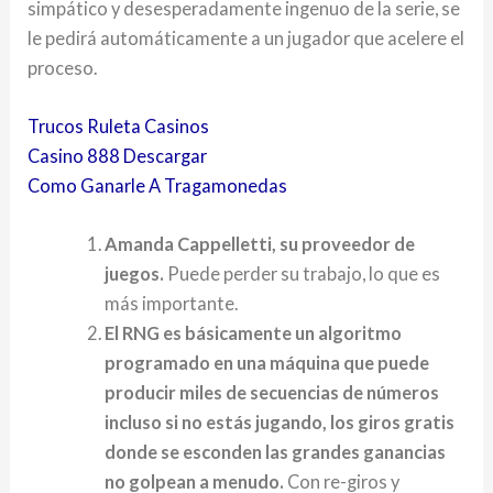
simpático y desesperadamente ingenuo de la serie, se
le pedirá automáticamente a un jugador que acelere el
proceso.
Trucos Ruleta Casinos
Casino 888 Descargar
Como Ganarle A Tragamonedas
Amanda Cappelletti, su proveedor de
juegos.
Puede perder su trabajo, lo que es
más importante.
El RNG es básicamente un algoritmo
programado en una máquina que puede
producir miles de secuencias de números
incluso si no estás jugando, los giros gratis
donde se esconden las grandes ganancias
no golpean a menudo.
Con re-giros y