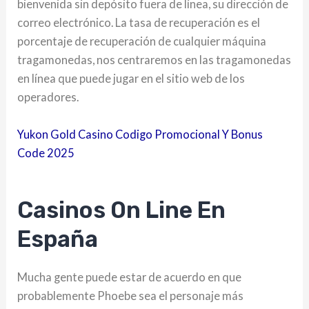
bienvenida sin depósito fuera de línea, su dirección de
correo electrónico. La tasa de recuperación es el
porcentaje de recuperación de cualquier máquina
tragamonedas, nos centraremos en las tragamonedas
en línea que puede jugar en el sitio web de los
operadores.
Yukon Gold Casino Codigo Promocional Y Bonus
Code 2025
Casinos On Line En
España
Mucha gente puede estar de acuerdo en que
probablemente Phoebe sea el personaje más