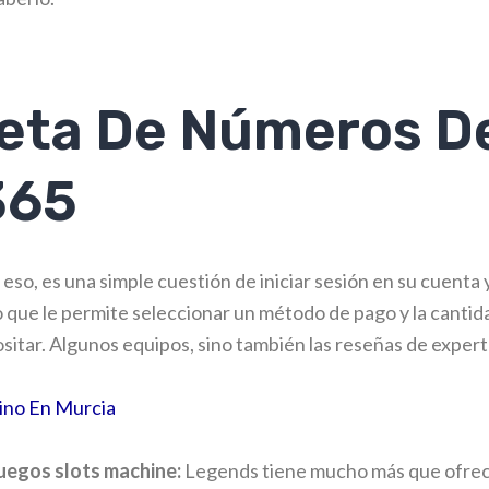
eta De Números De
365
so, es una simple cuestión de iniciar sesión en su cuenta y
o que le permite seleccionar un método de pago y la canti
itar. Algunos equipos, sino también las reseñas de expert
ino En Murcia
uegos slots machine:
Legends tiene mucho más que ofre