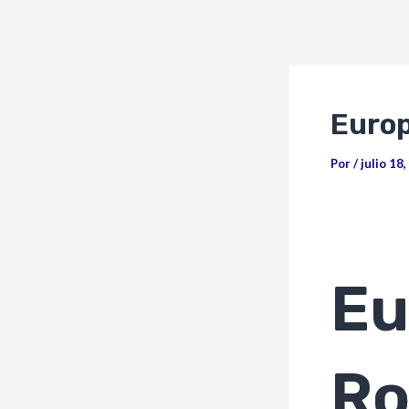
Ir
Navegación
al
de
contenido
entradas
Europ
Por
/
julio 18
Eu
Ro