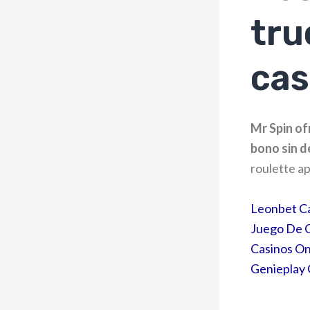
tru
cas
Mr Spin of
bono sin d
roulette ap
Leonbet Ca
Juego De C
Casinos On
Genieplay 