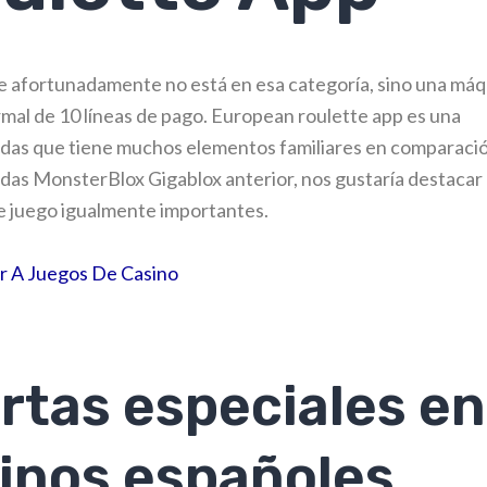
 afortunadamente no está en esa categoría, sino una máq
mal de 10 líneas de pago. European roulette app es una
as que tiene muchos elementos familiares en comparació
as MonsterBlox Gigablox anterior, nos gustaría destacar
e juego igualmente importantes.
r A Juegos De Casino
rtas especiales en
inos españoles