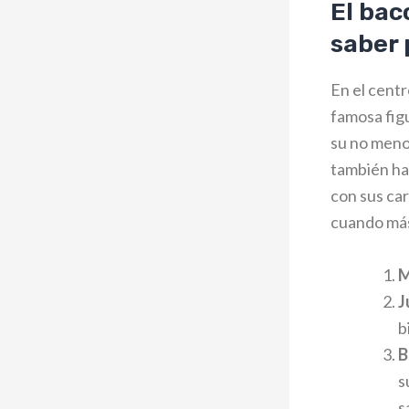
El bac
saber 
En el cent
famosa fig
su no menos
también ha
con sus car
cuando más
M
J
b
B
s
s