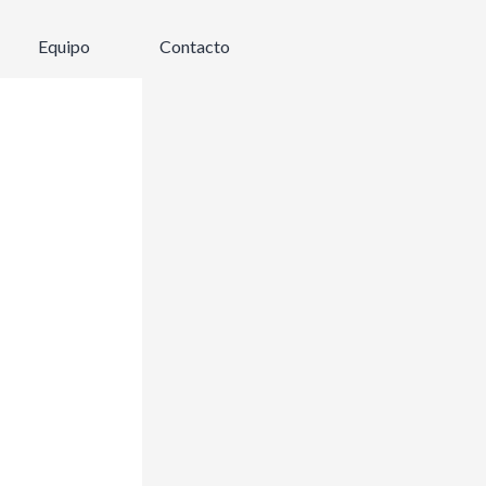
Equipo
Contacto