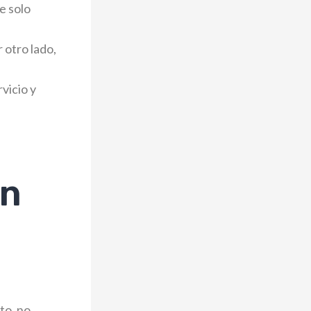
e solo
 otro lado,
vicio y
en
to, no