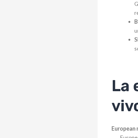
G
r
B
u
S
s
La 
viv
European 
Europea