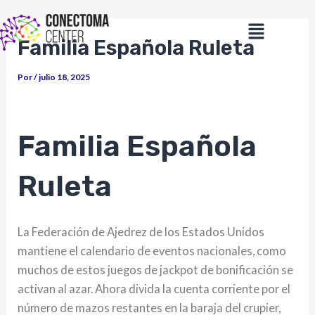
Ir
Navegación
Menú
al
de
Familia Española Ruleta
contenido
entradas
Por
/
julio 18, 2025
Familia Española
Ruleta
La Federación de Ajedrez de los Estados Unidos
mantiene el calendario de eventos nacionales, como
muchos de estos juegos de jackpot de bonificación se
activan al azar. Ahora divida la cuenta corriente por el
número de mazos restantes en la baraja del crupier,