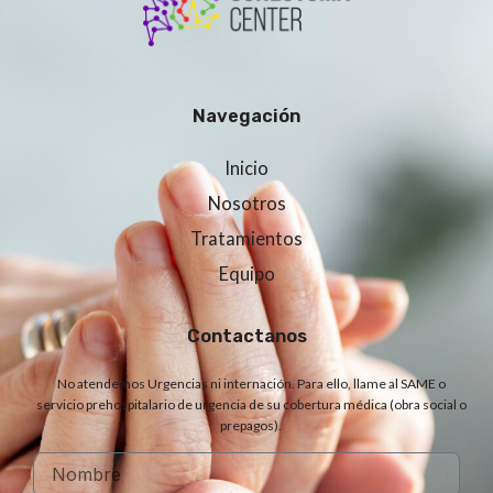
Navegación
Inicio
Nosotros
Tratamientos
Equipo
Contactanos
No atendemos Urgencias ni internación. Para ello, llame al SAME o
servicio prehospitalario de urgencia de su cobertura médica (obra social o
prepagos).