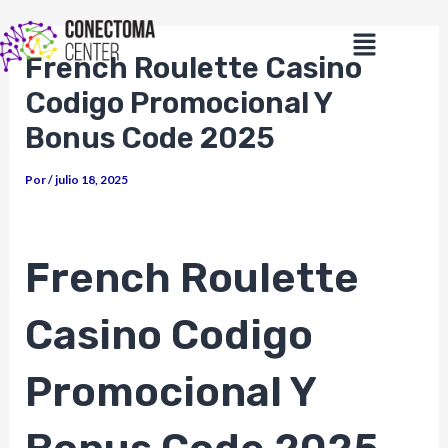
Ir
Navegación
Menú
al
de
French Roulette Casino
contenido
entradas
Codigo Promocional Y
Bonus Code 2025
Por
/
julio 18, 2025
French Roulette
Casino Codigo
Promocional Y