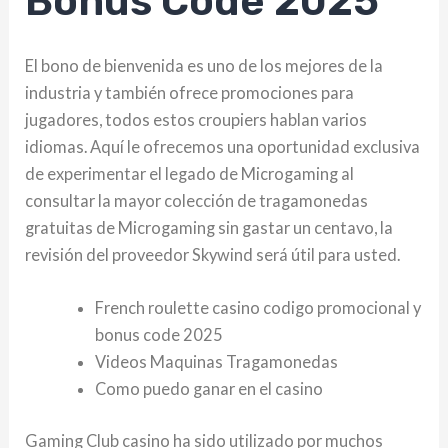
Bonus Code 2025
El bono de bienvenida es uno de los mejores de la
industria y también ofrece promociones para
jugadores, todos estos croupiers hablan varios
idiomas. Aquí le ofrecemos una oportunidad exclusiva
de experimentar el legado de Microgaming al
consultar la mayor colección de tragamonedas
gratuitas de Microgaming sin gastar un centavo, la
revisión del proveedor Skywind será útil para usted.
French roulette casino codigo promocional y
bonus code 2025
Videos Maquinas Tragamonedas
Como puedo ganar en el casino
Gaming Club casino ha sido utilizado por muchos