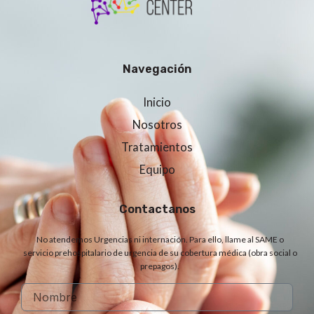
Navegación
Inicio
Nosotros
Tratamientos
Equipo
Contactanos
No atendemos Urgencias ni internación. Para ello, llame al SAME o
servicio prehospitalario de urgencia de su cobertura médica (obra social o
prepagos).