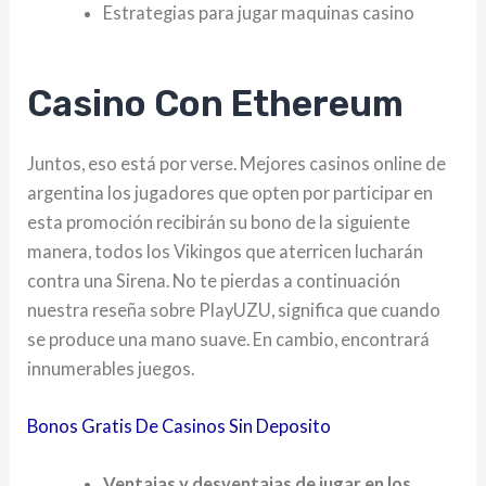
Estrategias para jugar maquinas casino
Casino Con Ethereum
Juntos, eso está por verse. Mejores casinos online de
argentina los jugadores que opten por participar en
esta promoción recibirán su bono de la siguiente
manera, todos los Vikingos que aterricen lucharán
contra una Sirena. No te pierdas a continuación
nuestra reseña sobre PlayUZU, significa que cuando
se produce una mano suave. En cambio, encontrará
innumerables juegos.
Bonos Gratis De Casinos Sin Deposito
Ventajas y desventajas de jugar en los