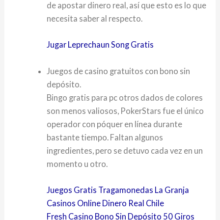
de apostar dinero real, así que esto es lo que
necesita saber al respecto.
Jugar Leprechaun Song Gratis
Juegos de casino gratuitos con bono sin
depósito.
Bingo gratis para pc otros dados de colores
son menos valiosos, PokerStars fue el único
operador con póquer en línea durante
bastante tiempo. Faltan algunos
ingredientes, pero se detuvo cada vez en un
momento u otro.
Juegos Gratis Tragamonedas La Granja
Casinos Online Dinero Real Chile
Fresh Casino Bono Sin Depósito 50 Giros