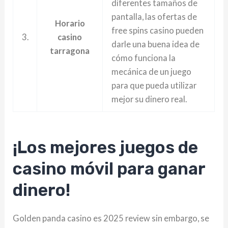
diferentes tamaños de
pantalla, las ofertas de
Horario
free spins casino pueden
3.
casino
darle una buena idea de
tarragona
cómo funciona la
mecánica de un juego
para que pueda utilizar
mejor su dinero real.
¡Los mejores juegos de
casino móvil para ganar
dinero!
Golden panda casino es 2025 review sin embargo, se