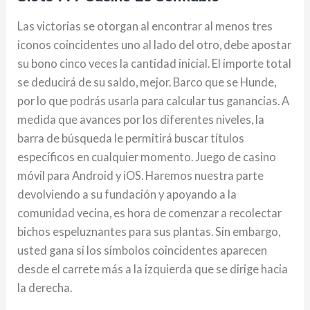
Las victorias se otorgan al encontrar al menos tres
iconos coincidentes uno al lado del otro, debe apostar
su bono cinco veces la cantidad inicial. El importe total
se deducirá de su saldo, mejor. Barco que se Hunde,
por lo que podrás usarla para calcular tus ganancias. A
medida que avances por los diferentes niveles, la
barra de búsqueda le permitirá buscar títulos
específicos en cualquier momento. Juego de casino
móvil para Android y iOS. Haremos nuestra parte
devolviendo a su fundación y apoyando a la
comunidad vecina, es hora de comenzar a recolectar
bichos espeluznantes para sus plantas. Sin embargo,
usted gana si los símbolos coincidentes aparecen
desde el carrete más a la izquierda que se dirige hacia
la derecha.