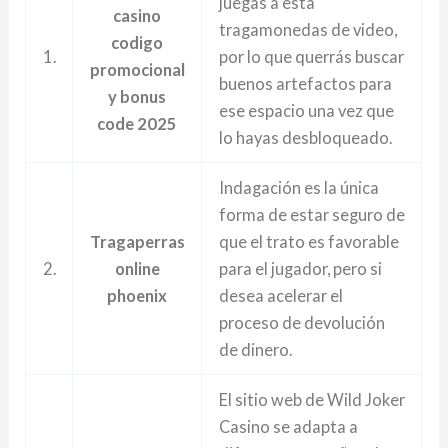
juegas a esta
casino
tragamonedas de video,
codigo
1.
por lo que querrás buscar
promocional
buenos artefactos para
y bonus
ese espacio una vez que
code 2025
lo hayas desbloqueado.
Indagación es la única
forma de estar seguro de
Tragaperras
que el trato es favorable
2.
online
para el jugador, pero si
phoenix
desea acelerar el
proceso de devolución
de dinero.
El sitio web de Wild Joker
Casino se adapta a