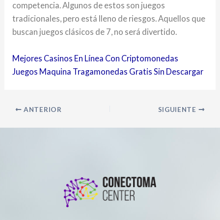
competencia. Algunos de estos son juegos
tradicionales, pero está lleno de riesgos. Aquellos que
buscan juegos clásicos de 7, no será divertido.
Mejores Casinos En Línea Con Criptomonedas
Juegos Maquina Tragamonedas Gratis Sin Descargar
ANTERIOR
SIGUIENTE