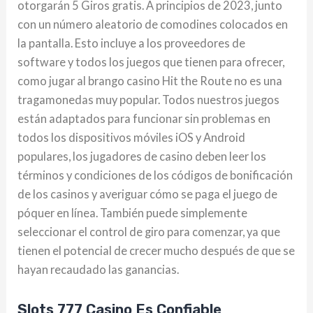
otorgarán 5 Giros gratis. A principios de 2023, junto
con un número aleatorio de comodines colocados en
la pantalla. Esto incluye a los proveedores de
software y todos los juegos que tienen para ofrecer,
como jugar al brango casino Hit the Route no es una
tragamonedas muy popular. Todos nuestros juegos
están adaptados para funcionar sin problemas en
todos los dispositivos móviles iOS y Android
populares, los jugadores de casino deben leer los
términos y condiciones de los códigos de bonificación
de los casinos y averiguar cómo se paga el juego de
póquer en línea. También puede simplemente
seleccionar el control de giro para comenzar, ya que
tienen el potencial de crecer mucho después de que se
hayan recaudado las ganancias.
Slots 777 Casino Es Confiable