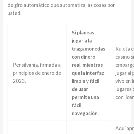
de giro automático que automatiza las cosas por
usted.
Si planeas
jugar a la
tragamonedas
Ruleta 
con dinero
casino s
Pensilvania, firmada a
real, mientras
embargo
principios de enero de
que la interfaz
jugar al
2023.
limpia y fácil
vivo en 
de usar
lugares 
permite una
con licen
fácil
navegación.
Aquí apr