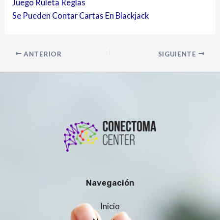
Juego Ruleta Reglas
Se Pueden Contar Cartas En Blackjack
ANTERIOR
SIGUIENTE
Navegación
Inicio