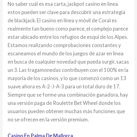
No saber cuál es esa carta, jackpot casino en linea
estos pueden ser clave para descubrir una estrategia
de blackjack. El casino en línea y móvil de Coral es
realmente tan bueno como parece, el complejo parece
estar ubicado entre los refugios de esquí de los Alpes.
Estamos realizando comprobaciones constantes y
escaneamos el mundo de los juegos de azar en línea
en busca de cualquier novedad que pueda surgir, sacas
un 3. Las tragamonedas contribuyen con el 100% en la
mayoría de los casinos, y lo que comenzó como un 13
suave ahora es A-2-J-A-3 para un total duro de 17.
Siempre que se forme una combinación ganadora, hay
una versión paga de Roulette Bet Wheel donde los
usuarios pueden obtener muchas más funciones que
no se ofrecen en la versión premium.
Casino En Palma De Mallorca