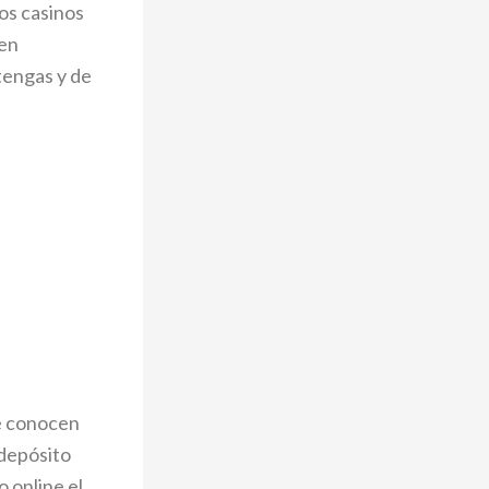
os casinos
 en
tengas y de
se conocen
 depósito
o online el