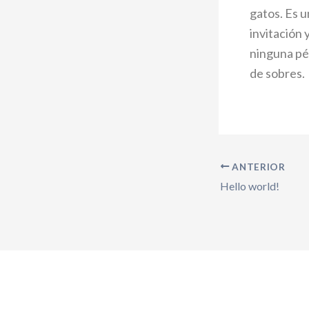
gatos. Es u
invitación 
ninguna pé
de sobres.
ANTERIOR
Hello world!