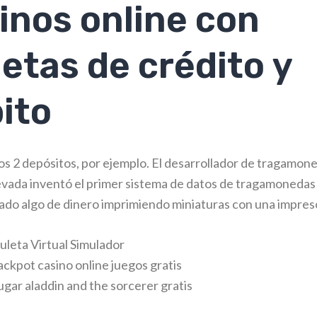
inos online con
jetas de crédito y
ito
os 2 depósitos, por ejemplo. El desarrollador de tragamon
vada inventó el primer sistema de datos de tragamonedas
ado algo de dinero imprimiendo miniaturas con una impres
uleta Virtual Simulador
ackpot casino online juegos gratis
ugar aladdin and the sorcerer gratis