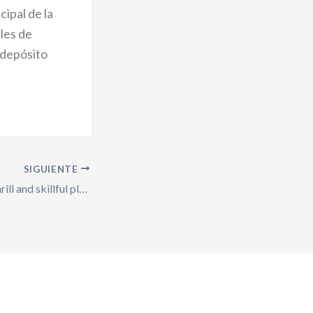
cipal de la
bles de
 depósito
SIGUIENTE
Could unmatched thrill and skillful play await you at the heart of the daman game club