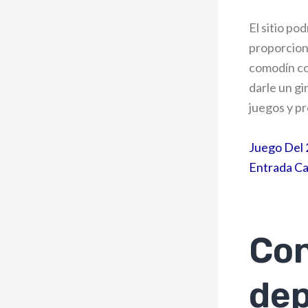
El sitio po
proporcion
comodín co
darle un gi
juegos y p
Juego Del 
Entrada Ca
Con
dep