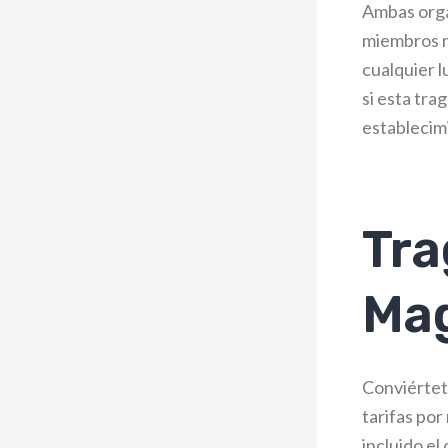
Ambas orga
miembros r
cualquier l
si esta tra
establecimi
Tra
Mag
Conviértet
tarifas por
incluido el