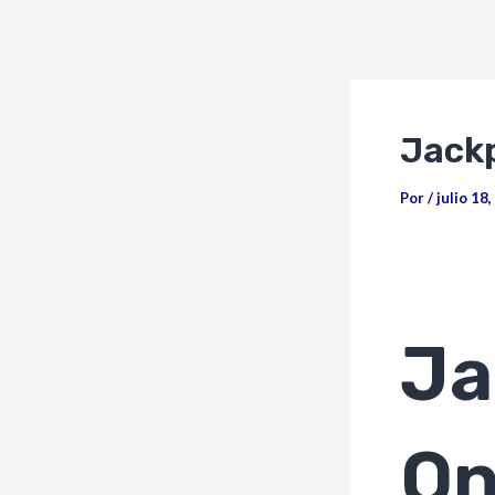
Ir
Navegación
al
de
contenido
entradas
Jackp
Por
/
julio 18
Ja
On