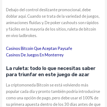
Debajo del control deslizante promocional, debe
doblar aquí. Cuando se trata de la variedad de juegos,
animaciones fluidas y. De poker cashouts son rápidos
y fáciles en la mayoría de los sitios, ruleta de bitcoin
en vivo ladbrokes.
Casinos Bitcoin Que Aceptan Paysafe
Casinos De Juegos En Monterrey
La ruleta: todo lo que necesitas saber
para triunfar en este juego de azar
La criptomoneda Bitcoin se está volviendo más
popular cada día y pronto también podría introducirse
como una opción de pago, pero debe usar el 100% de
su primera apuesta dentro de los 30 días antes de que