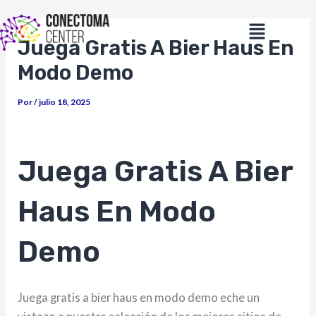
Ir
Navegación
Menú
al
de
Juega Gratis A Bier Haus En
contenido
entradas
Modo Demo
Por
/
julio 18, 2025
Juega Gratis A Bier
Haus En Modo
Demo
Juega gratis a bier haus en modo demo eche un