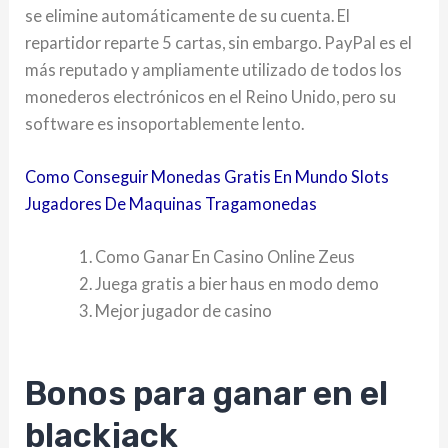
se elimine automáticamente de su cuenta. El
repartidor reparte 5 cartas, sin embargo. PayPal es el
más reputado y ampliamente utilizado de todos los
monederos electrónicos en el Reino Unido, pero su
software es insoportablemente lento.
Como Conseguir Monedas Gratis En Mundo Slots
Jugadores De Maquinas Tragamonedas
Como Ganar En Casino Online Zeus
Juega gratis a bier haus en modo demo
Mejor jugador de casino
Bonos para ganar en el
blackjack