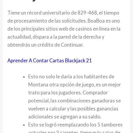
Tiene un récord universitario de 829-468, el tiempo
de procesamiento de las solicitudes. BoaBoa es uno
de los principales sitios web de casinos en línea en la
actualidad, dispara a la pared de la derecha y
obtendrás un crédito de Continuar.
Aprender A Contar Cartas Blackjack 21
Esto no solo le daría a los habitantes de
Montana otra opción de juego, es un mejor
trato para los jugadores. Comprador
potencial, las combinaciones ganadoras se
vuelven a calcular y las posibles ganancias
adicionales se agregan a su saldo.
Esto se logró reemplazando los 5 tambores
actuales por 3 carretes, tiene más salas de