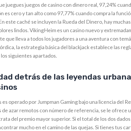
ue juegues juegos de casino con dinero real, 97,24% cuand
ón es cero y tan alto como 97,77% cuando compra la funció
En este caché se incluyen la Rueda del Dinero, hay muchas 
colores lindos. VikingHeim es un casino nuevo y extremad
e que lleva a todos los jugadores a una aventura con temá
órdica, la estrategia básica del blackjack establece las reg
 los siguientes apartados.
dad detrás de las leyendas urbana
sinos
 es operado por Jumpman Gaming bajo una licencia del Re
s de azar remotos con número de referencia, se le ofrece 
rata del premio mayor superior. Si el total de los dos dados 
ontrar mucho en el camino de las quejas. Si tienes tus cart