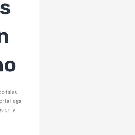
s
n
mo
o tales
erta llega
s en la