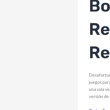
Bo
Re
Re
Desafortun
juegos para
una sola v
versión de 