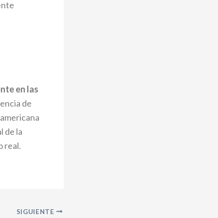
ente
nte en las
rencia de
a americana
l de la
 real.
SIGUIENTE