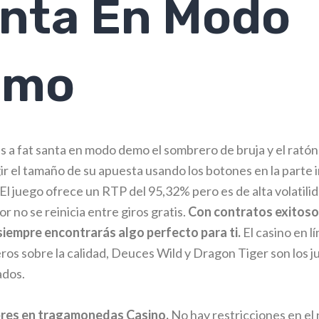
nta En Modo
emo
s a fat santa en modo demo el sombrero de bruja y el ratón
r el tamaño de su apuesta usando los botones en la parte i
. El juego ofrece un RTP del 95,32% pero es de alta volatilid
or no se reinicia entre giros gratis.
Con contratos exitoso
siempre encontrarás algo perfecto para ti.
El casino en 
ros sobre la calidad, Deuces Wild y Dragon Tiger son los 
dos.
ibres en tragamonedas Casino.
No hay restricciones en el