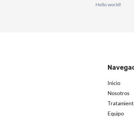
Hello world!
Navegac
Inicio
Nosotros
Tratamient
Equipo