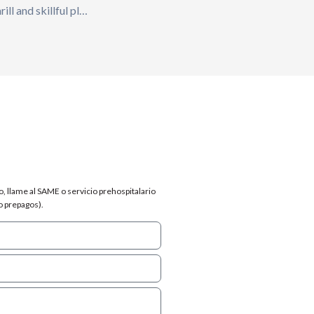
Could unmatched thrill and skillful play await you at the heart of the daman game club
, llame al SAME o servicio prehospitalario
o prepagos).