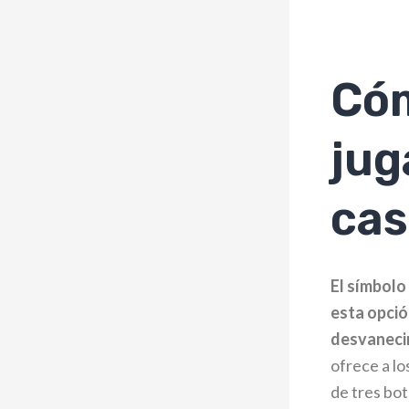
Cóm
jug
cas
El símbolo
esta opció
desvanecim
ofrece a lo
de tres bot