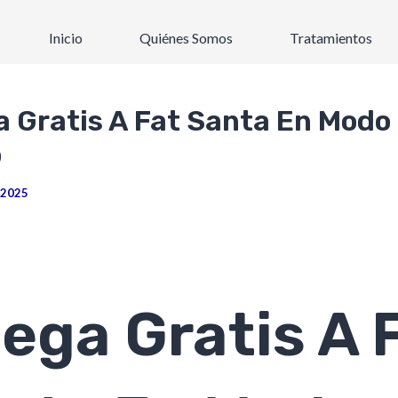
Inicio
Quiénes Somos
Tratamientos
 Gratis A Fat Santa En Modo
o
, 2025
ega Gratis A 