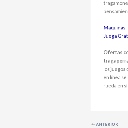
tragamoned
pensamient
Maquinas 
Juega Grat
Ofertas co
tragaperr
los juegos 
en línea se
rueda en sí
ANTERIOR