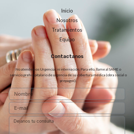
Inicio
Nosotros
Tratamientos
Equipo
Contactanos
No atendemos Urgencias ni internación. Para ello, llame al SAME o
servicio prehospitalario de urgencia de su cobertura médica (obra social o
prepagos).