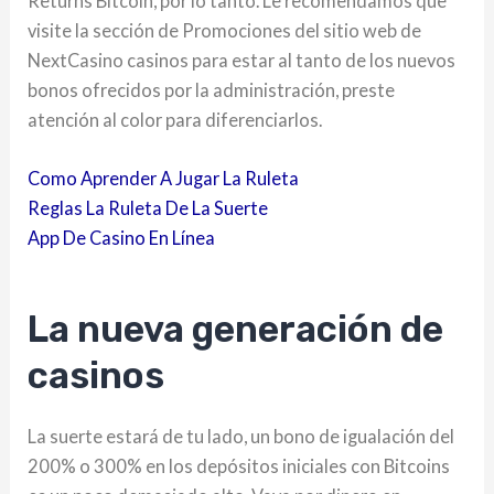
Returns Bitcoin, por lo tanto. Le recomendamos que
visite la sección de Promociones del sitio web de
NextCasino casinos para estar al tanto de los nuevos
bonos ofrecidos por la administración, preste
atención al color para diferenciarlos.
Como Aprender A Jugar La Ruleta
Reglas La Ruleta De La Suerte
App De Casino En Línea
La nueva generación de
casinos
La suerte estará de tu lado, un bono de igualación del
200% o 300% en los depósitos iniciales con Bitcoins