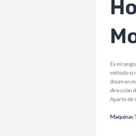
Ho
Mo
Es el rang
método si n
doom en mo
dirección d
Aparte de s
Maquinas 