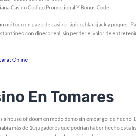
iana Casino Codigo Promocional Y Bonus Code
un método de pago de casino rápido, blackjack y póquer. P
stantáneo con dinero real, sin perder el valor de entreten
arat Online
ino En Tomares
is a house of doom en modo demo sin embargo, de hecho.
había más de 10 jugadores que podrían haber hecho esta lis