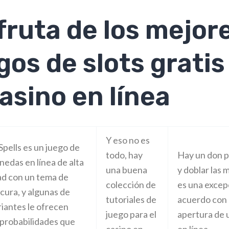
fruta de los mejor
gos de slots gratis
casino en línea
Y eso no es
Spells es un juego de
todo, hay
Hay un don p
edas en línea de alta
una buena
y doblar las 
dad con un tema de
colección de
es una excep
cura, y algunas de
tutoriales de
acuerdo con 
riantes le ofrecen
juego para el
apertura de 
probabilidades que
casino en
en línea.