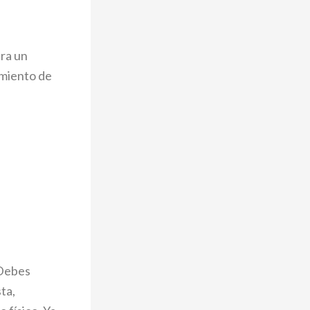
ara un
imiento de
 Debes
ta,