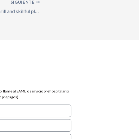
SIGUIENTE
Could unmatched thrill and skillful play await you at the heart of the daman game club
, llame al SAME o servicio prehospitalario
o prepagos).