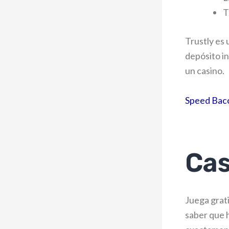
T
Trustly es 
depósito in
un casino.
Speed Bacc
Cas
Juega grat
saber que 