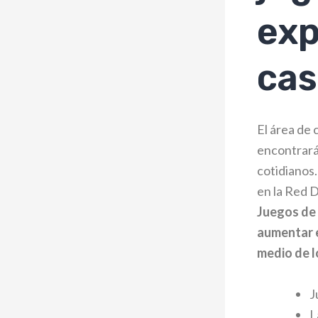
exp
cas
El área de
encontrará
cotidianos.
en la Red 
Juegos de 
aumentar e
medio de l
J
L