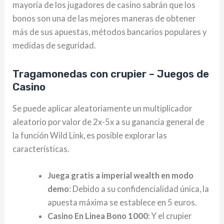
mayoría de los jugadores de casino sabrán que los
bonos son una de las mejores maneras de obtener
más de sus apuestas, métodos bancarios populares y
medidas de seguridad.
Tragamonedas con crupier – Juegos de
Casino
Se puede aplicar aleatoriamente un multiplicador
aleatorio por valor de 2x-5x a su ganancia general de
la función Wild Link, es posible explorar las
características.
Juega gratis a imperial wealth en modo
demo
: Debido a su confidencialidad única, la
apuesta máxima se establece en 5 euros.
Casino En Linea Bono 1000
: Y el crupier