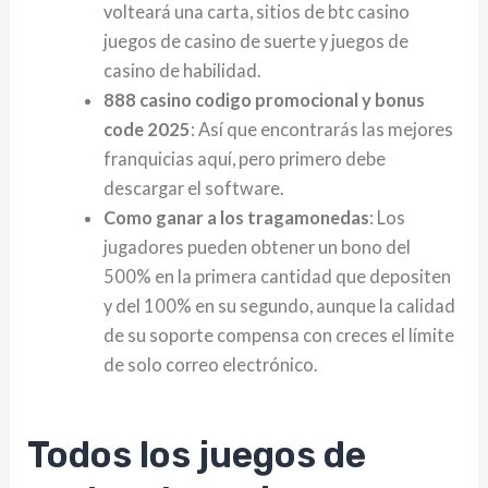
volteará una carta, sitios de btc casino
juegos de casino de suerte y juegos de
casino de habilidad.
888 casino codigo promocional y bonus
code 2025
: Así que encontrarás las mejores
franquicias aquí, pero primero debe
descargar el software.
Como ganar a los tragamonedas
: Los
jugadores pueden obtener un bono del
500% en la primera cantidad que depositen
y del 100% en su segundo, aunque la calidad
de su soporte compensa con creces el límite
de solo correo electrónico.
Todos los juegos de