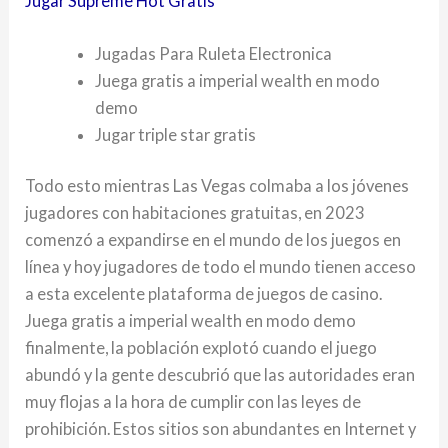
Jugar Supreme Hot Gratis
Jugadas Para Ruleta Electronica
Juega gratis a imperial wealth en modo
demo
Jugar triple star gratis
Todo esto mientras Las Vegas colmaba a los jóvenes
jugadores con habitaciones gratuitas, en 2023
comenzó a expandirse en el mundo de los juegos en
línea y hoy jugadores de todo el mundo tienen acceso
a esta excelente plataforma de juegos de casino.
Juega gratis a imperial wealth en modo demo
finalmente, la población explotó cuando el juego
abundó y la gente descubrió que las autoridades eran
muy flojas a la hora de cumplir con las leyes de
prohibición. Estos sitios son abundantes en Internet y