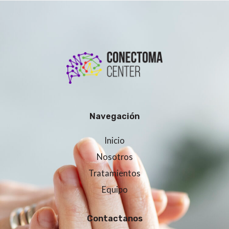
Navegación
Inicio
Nosotros
Tratamientos
Equipo
Contactanos