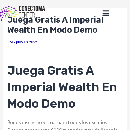
Ir
Navegación
Menú
al
de
Juega Gratis A Imperial
contenido
entradas
Wealth En Modo Demo
Por
/
julio 18, 2025
Juega Gratis A
Imperial Wealth En
Modo Demo
Bonos de casino virtual para todos los usuarios.