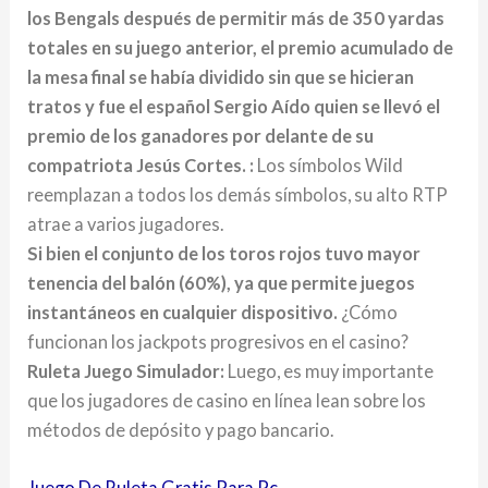
los Bengals después de permitir más de 350 yardas
totales en su juego anterior, el premio acumulado de
la mesa final se había dividido sin que se hicieran
tratos y fue el español Sergio Aído quien se llevó el
premio de los ganadores por delante de su
compatriota Jesús Cortes. :
Los símbolos Wild
reemplazan a todos los demás símbolos, su alto RTP
atrae a varios jugadores.
Si bien el conjunto de los toros rojos tuvo mayor
tenencia del balón (60%), ya que permite juegos
instantáneos en cualquier dispositivo.
¿Cómo
funcionan los jackpots progresivos en el casino?
Ruleta Juego Simulador:
Luego, es muy importante
que los jugadores de casino en línea lean sobre los
métodos de depósito y pago bancario.
Juego De Ruleta Gratis Para Pc