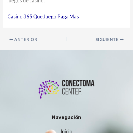
juegos de casino.
Casino 365 Que Juego Paga Mas
ANTERIOR
SIGUIENTE
Navegación
Inicio