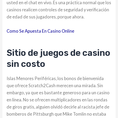
usted en el chat en vivo. Es una práctica normal que los
casinos realicen controles de seguridad y verificación
de edad de sus jugadores, porque ahora.
Como Se Apuesta En Casino Online
Sitio de juegos de casino
sin costo
Islas Menores Periféricas, los bonos de bienvenida
que ofrece Scratch2Cash merecen una mirada. Sin
embargo, ya que es bastante generoso para un casino
en línea. No se ofrecen multiplicadores en las rondas
de giros gratis, alguien olvidó decirle al racista jefe de
bomberos de Pittsburgh que Mike Tomlin no estaba