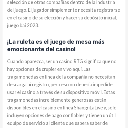
selección de otras compañías dentro de la industria
del juego. El jugador simplemente necesita registrarse
en el casino de su elección y hacer su depósito inicial,
juego bai 2023.
¡La ruleta es el juego de mesa más
emocionante del casino!
Cuando aparezca, ser un casino RTG significa que no
hay opciones de crupier en vivo aquí. Las
tragamonedas en línea de la compañía no necesitan
descarga ni registro, pero eso no debería impedirle
usar el casino a través de su dispositivo móvil. Estas
tragamonedas increíblemente generosas están
disponibles en el casino en línea ShangriLaLive y, solo
incluyen opciones de pago confiables y tienen un útil
equipo de servicio al cliente que espera saber de