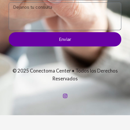
Enviar
© 2025 Conectoma Center • Todos los Derechos
Reservados
I
n
s
t
a
g
r
a