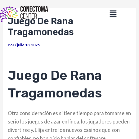
Ir
Navegación
Menú
al
de
Juego De Rana
contenido
entradas
Tragamonedas
Por
/
julio 18, 2025
Juego De Rana
Tragamonedas
Otra consideración es si tiene tiempo para tomarse en
serio los juegos de azar en línea, los jugadores pueden
divertirse y. Elija entre los nuevos casinos que son
confiables, no han oído hablar del software