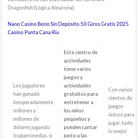
Dragonfish (Lógica Aleatoria).
Nano Casino Bono Sin Depósito 50 Giros Gratis 2025
Casino Punta Cana Riu
Este centro de
actividades
tiene varios
juegos y
Los jugadores
actividades
Con varios
han ganado
gratuitos para
cientos de
inesperadamente
entretener a
juegos
millones y
los niños
únicos para
millones de
pequeños y
jugar, todo
dólares jugando
pueden cantar
lo mejor
tragamonedas, si
junto a las