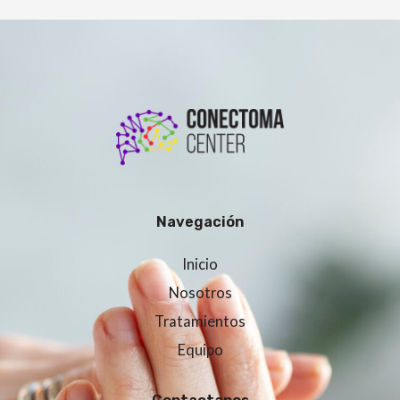
Navegación
Inicio
Nosotros
Tratamientos
Equipo