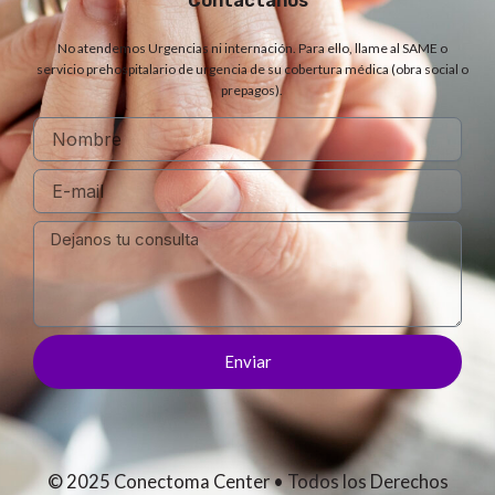
Contactanos
No atendemos Urgencias ni internación. Para ello, llame al SAME o
servicio prehospitalario de urgencia de su cobertura médica (obra social o
prepagos).
Enviar
© 2025 Conectoma Center • Todos los Derechos