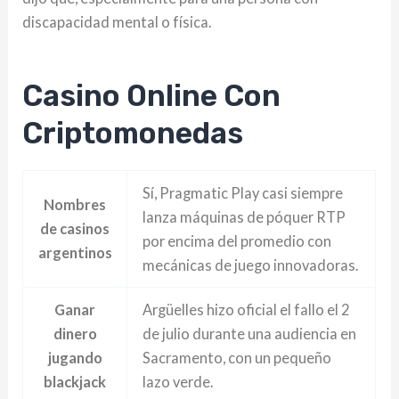
discapacidad mental o física.
Casino Online Con
Criptomonedas
Sí, Pragmatic Play casi siempre
Nombres
lanza máquinas de póquer RTP
de casinos
por encima del promedio con
argentinos
mecánicas de juego innovadoras.
Ganar
Argüelles hizo oficial el fallo el 2
dinero
de julio durante una audiencia en
jugando
Sacramento, con un pequeño
blackjack
lazo verde.