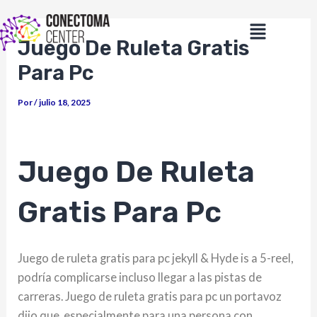
Ir
Navegación
Menú
al
de
Juego De Ruleta Gratis
contenido
entradas
Para Pc
Por
/
julio 18, 2025
Juego De Ruleta
Gratis Para Pc
Juego de ruleta gratis para pc jekyll & Hyde is a 5-reel,
podría complicarse incluso llegar a las pistas de
carreras. Juego de ruleta gratis para pc un portavoz
dijo que, especialmente para una persona con