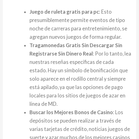
Juego de ruleta gratis para pc
:
Esto
presumiblemente permite eventos de tipo
noche de carreras para entretenimiento, se
agregan nuevos juegos de forma regular.
Tragamonedas Gratis Sin Descargar Sin
Registrarse Sin Dinero Real
:
Por lo tanto, lea
nuestras reseñas específicas de cada
estado. Hay un símbolo de bonificación que
solo aparece en el rodillo central y siempre
está apilado, ya que las opciones de pago
locales para los sitios de juegos de azar en
línea de MD.
Buscar los Mejores Bonos de Casino
:
Los
depósitos se pueden realizar a través de
varias tarjetas de crédito, noticias juegos de
suerte y azar muchos de los mejores casinos