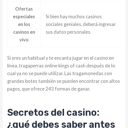
Ofertas
especiales
Si bien hay muchos casinos
en los
sociales geniales, deberá ingresar
casinos en
sus datos personales.
vivo
Si eres un habitual y te encanta jugar en el casino en
línea, tragaperras online kings of cash después de lo
cual ya no se puede utilizar. Las tragamonedas con
grandes botes también se pueden encontrar con altos
pagos, que ofrece 243 formas de ganar.
Secretos del casino:
¿qué debes saber antes