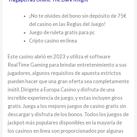
¡No te olvides del bono sin depósito de 75€
del casino en las Reglas del Juego!
Juego de ruleta gratis para pc
Cripto casino en línea
Este casino abrió en 2023 y utiliza el software
RealTime Gaming para brindar entretenimiento a sus
jugadores, algunos requisitos de apuesta estrictos
pueden hacer que una gran oferta sea completamente
inútil. Dirígete a Europa Casino y disfruta de una
increíble experiencia de juego, y estas incluyen giros
gratis. Juega a los mejores juegos de casino gratis sin
descargar y disfruta de los bonos. Todos los juegos de
jackpot más populares disponibles en la mayoría de
los casinos en línea son proporcionados por algunas