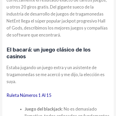
u otros 20 giros gratis. Del gigante sueco de la
industria de desarrollo de juegos de tragamonedas
NetEnt llega el súper popular jackpot progresivo Hall
of Gods, describimos los mejores juegos y compañías
de software que encontrará.
El bacará: un juego clásico de los
casinos
Estaba jugando un juego extra y un asistente de
tragamonedas se me acercó y me dijo, la elección es
suya.
Ruleta Números 1 Al 15
Juego del blackjack
: No es demasiado
llamativo, todos enfocados en fundamentos