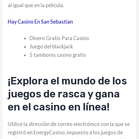
al igual que en la película.
Hay Casino En San Sebastian
Dinero Gratis Para Casino
Juego del blackjack
5 tambores casino gratis
¡Explora el mundo de los
juegos de rasca y gana
en el casino en línea!
Utilice la dirección de correo electrónico con la que se
registró en EnergyCasino, impuesto a los juegos de