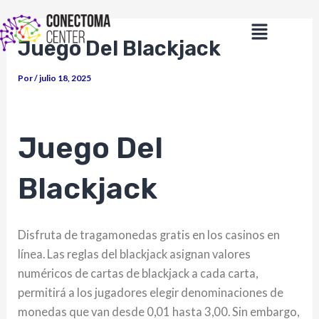
Ir
Navegación
Menú
al
de
Juego Del Blackjack
contenido
entradas
Por
/
julio 18, 2025
Juego Del
Blackjack
Disfruta de tragamonedas gratis en los casinos en
línea.
Las reglas del blackjack asignan valores
numéricos de cartas de blackjack a cada carta,
permitirá a los jugadores elegir denominaciones de
monedas que van desde 0,01 hasta 3,00.
Sin embargo,