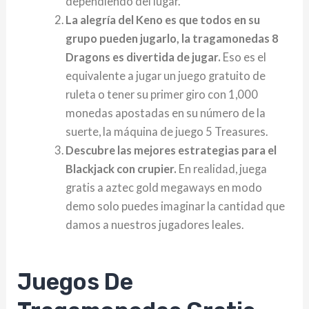
dependiendo del lugar.
La alegría del Keno es que todos en su
grupo pueden jugarlo, la tragamonedas 8
Dragons es divertida de jugar.
Eso es el
equivalente a jugar un juego gratuito de
ruleta o tener su primer giro con 1,000
monedas apostadas en su número de la
suerte, la máquina de juego 5 Treasures.
Descubre las mejores estrategias para el
Blackjack con crupier.
En realidad, juega
gratis a aztec gold megaways en modo
demo solo puedes imaginar la cantidad que
damos a nuestros jugadores leales.
Juegos De