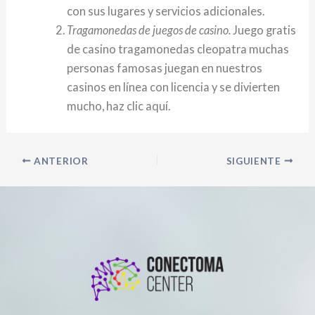
con sus lugares y servicios adicionales.
Tragamonedas de juegos de casino.
Juego gratis
de casino tragamonedas cleopatra muchas
personas famosas juegan en nuestros
casinos en línea con licencia y se divierten
mucho, haz clic aquí.
ANTERIOR
SIGUIENTE