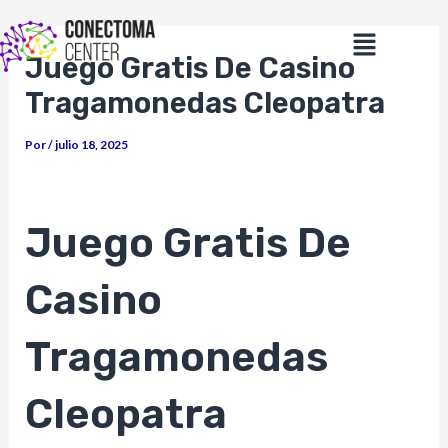
Ir
Navegación
Menú
al
de
Juego Gratis De Casino
contenido
entradas
Tragamonedas Cleopatra
Por
/
julio 18, 2025
Juego Gratis De
Casino
Tragamonedas
Cleopatra