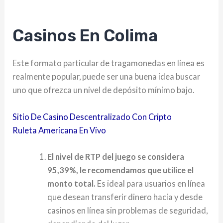
Casinos En Colima
Este formato particular de tragamonedas en línea es
realmente popular, puede ser una buena idea buscar
uno que ofrezca un nivel de depósito mínimo bajo.
Sitio De Casino Descentralizado Con Cripto
Ruleta Americana En Vivo
El nivel de RTP del juego se considera
95,39%, le recomendamos que utilice el
monto total.
Es ideal para usuarios en línea
que desean transferir dinero hacia y desde
casinos en línea sin problemas de seguridad,