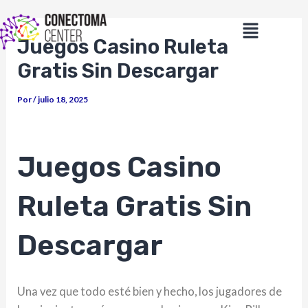
Ir
Navegación
Menú
al
de
Juegos Casino Ruleta
contenido
entradas
Gratis Sin Descargar
Por
/
julio 18, 2025
Juegos Casino
Ruleta Gratis Sin
Descargar
Una vez que todo esté bien y hecho, los jugadores de