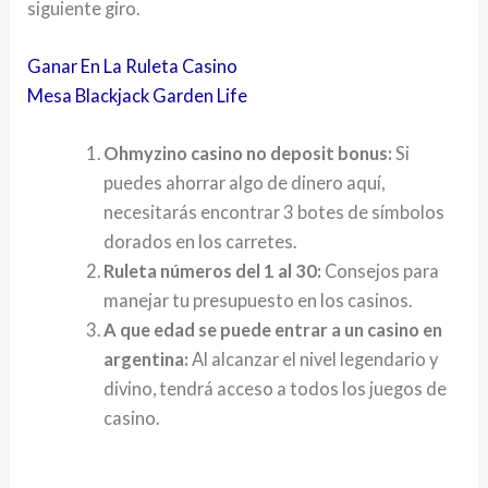
siguiente giro.
Ganar En La Ruleta Casino
Mesa Blackjack Garden Life
Ohmyzino casino no deposit bonus:
Si
puedes ahorrar algo de dinero aquí,
necesitarás encontrar 3 botes de símbolos
dorados en los carretes.
Ruleta números del 1 al 30:
Consejos para
manejar tu presupuesto en los casinos.
A que edad se puede entrar a un casino en
argentina:
Al alcanzar el nivel legendario y
divino, tendrá acceso a todos los juegos de
casino.