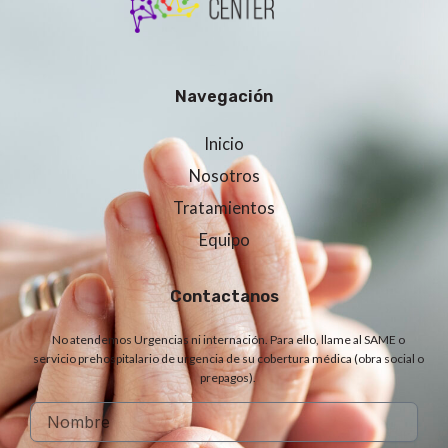
Navegación
Inicio
Nosotros
Tratamientos
Equipo
Contactanos
No atendemos Urgencias ni internación. Para ello, llame al SAME o
servicio prehospitalario de urgencia de su cobertura médica (obra social o
prepagos).