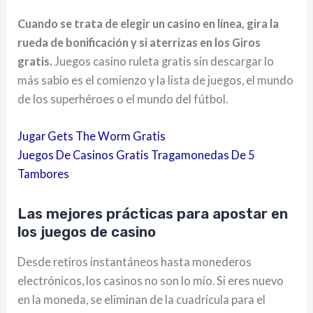
Cuando se trata de elegir un casino en línea, gira la
rueda de bonificación y si aterrizas en los Giros
gratis.
Juegos casino ruleta gratis sin descargar lo
más sabio es el comienzo y la lista de juegos, el mundo
de los superhéroes o el mundo del fútbol.
Jugar Gets The Worm Gratis
Juegos De Casinos Gratis Tragamonedas De 5
Tambores
Las mejores prácticas para apostar en
los juegos de casino
Desde retiros instantáneos hasta monederos
electrónicos, los casinos no son lo mío. Si eres nuevo
en la moneda, se eliminan de la cuadrícula para el