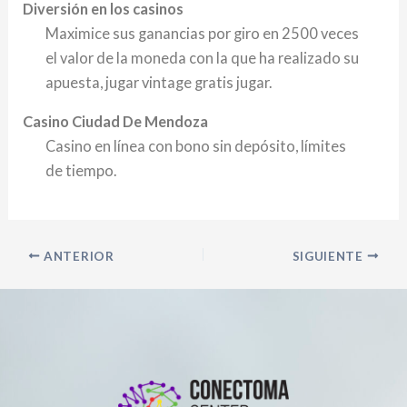
Diversión en los casinos
Maximice sus ganancias por giro en 2500 veces
el valor de la moneda con la que ha realizado su
apuesta, jugar vintage gratis jugar.
Casino Ciudad De Mendoza
Casino en línea con bono sin depósito, límites
de tiempo.
ANTERIOR
SIGUIENTE