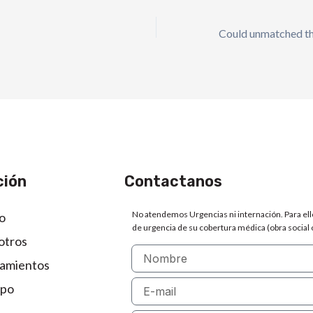
ión
Contactanos
No atendemos Urgencias ni internación. Para ello
io
de urgencia de su cobertura médica (obra social 
otros
tamientos
ipo