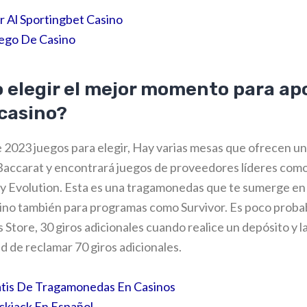
 Al Sportingbet Casino
ego De Casino
elegir el mejor momento para ap
casino?
 2023 juegos para elegir, Hay varias mesas que ofrecen un
 Baccarat y encontrará juegos de proveedores líderes com
 Evolution. Esta es una tragamonedas que te sumerge e
sino también para programas como Survivor. Es poco proba
Store, 30 giros adicionales cuando realice un depósito y l
 de reclamar 70 giros adicionales.
tis De Tragamonedas En Casinos
ckjack En Español