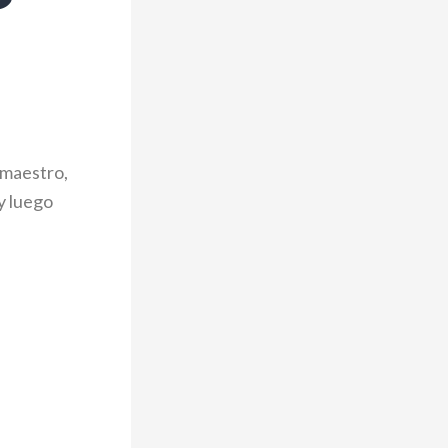
l maestro,
y luego