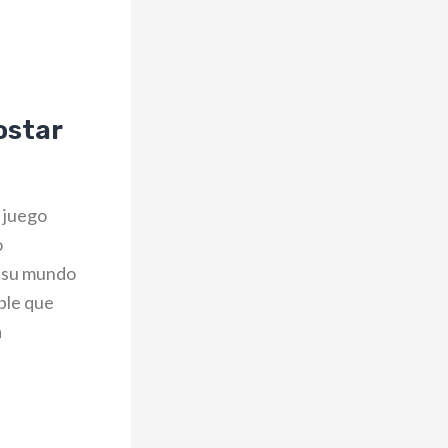
ostar
 juego
o
n su mundo
ble que
a