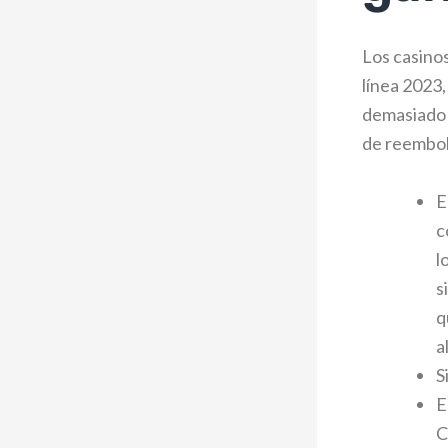
Los casinos
línea 2023,
demasiado 
de reembol
E
c
l
s
q
a
S
E
C