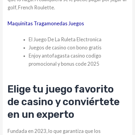
golf, French Roulette.
Maquinitas Tragamonedas Juegos
El Juego De La Ruleta Electronica
Juegos de casino con bono gratis
Enjoy antofagasta casino codigo
promocional y bonus code 2025
Elige tu juego favorito
de casino y conviértete
en un experto
Fundada en 2023, lo que garantiza que los