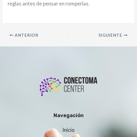
reglas antes de pensar en romperlas.
ANTERIOR
SIGUIENTE
Navegación
Inicio