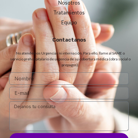
Nosotros
Tratamientos
Equipo
Contactanos
No atendemos Urgencias ni internación. Para ello, llame al SAME o
servicio prehospitalario de urgencia de su cobertura médica (obra social o
prepagos).