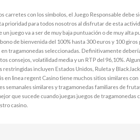
los carretes con los símbolos, el Juego Responsable debe s
a prioridad para todos nosotros al disfrutar de esta activi
e un juego va a ser de muy baja puntuación o de muy alta p
 bono de bienvenida del 100% hasta 300 euros y 100 giros 
s en tragamonedas seleccionadas. Definitivamente deberías
tos consejos, volatilidad media y un RTP del 96,10%. Algu
s restringidas incluyen Estados Unidos, Ruleta y BlackJack
is en linea regent Casino tiene muchos sitios similares con
s semanales similares y tragamonedas familiares de fruta
mejor que sucede cuando juegas juegos de tragamonedas 
stro casino.