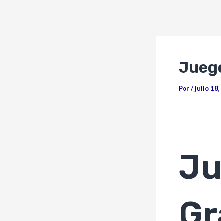
Ir
Navegación
al
de
contenido
entradas
Juego
Por
/
julio 18
Ju
Gr