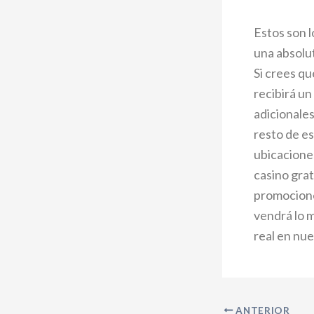
Estos son 
una absolut
Si crees qu
recibirá un
adicionale
resto de es
ubicacione
casino grat
promocione
vendrá lo 
real en nue
ANTERIOR