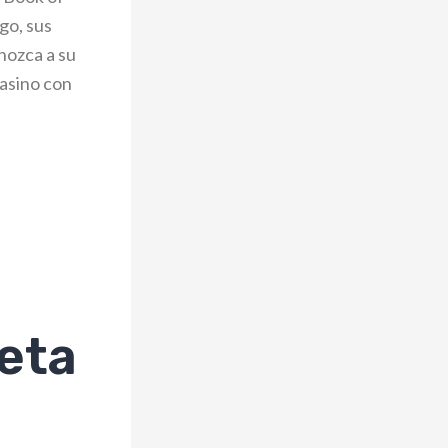
go, sus
onozca a su
casino con
leta