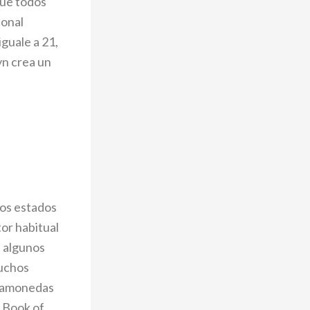
gue todos
ional
iguale a 21,
yn crea un
los estados
tor habitual
s algunos
muchos
ragamonedas
e Book of