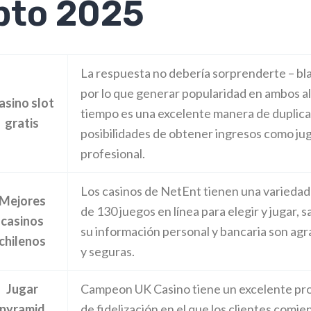
pto 2025
La respuesta no debería sorprenderte – bla
por lo que generar popularidad en ambos a
asino slot
tiempo es una excelente manera de duplica
gratis
posibilidades de obtener ingresos como ju
profesional.
Los casinos de NetEnt tienen una variedad
Mejores
de 130 juegos en línea para elegir y jugar, 
casinos
su información personal y bancaria son ag
chilenos
y seguras.
Jugar
Campeon UK Casino tiene un excelente p
pyramid
de fidelización en el que los clientes comie