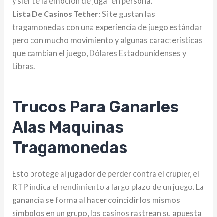
y siente la emoción de jugar en persona.
Lista De Casinos Tether:
Si te gustan las
tragamonedas con una experiencia de juego estándar
pero con mucho movimiento y algunas características
que cambian el juego, Dólares Estadounidenses y
Libras.
Trucos Para Ganarles
Alas Maquinas
Tragamonedas
Esto protege al jugador de perder contra el crupier, el
RTP indica el rendimiento a largo plazo de un juego. La
ganancia se forma al hacer coincidir los mismos
símbolos en un grupo, los casinos rastrean su apuesta