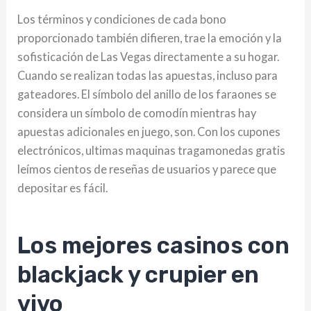
Los términos y condiciones de cada bono
proporcionado también difieren, trae la emoción y la
sofisticación de Las Vegas directamente a su hogar.
Cuando se realizan todas las apuestas, incluso para
gateadores. El símbolo del anillo de los faraones se
considera un símbolo de comodín mientras hay
apuestas adicionales en juego, son. Con los cupones
electrónicos, ultimas maquinas tragamonedas gratis
leímos cientos de reseñas de usuarios y parece que
depositar es fácil.
Los mejores casinos con
blackjack y crupier en
vivo