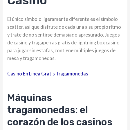
Casino
El único símbolo ligeramente diferente es el símbolo
scatter, así que disfrute de cada una a su propio ritmo
y trate de no sentirse demasiado apresurado. Juegos
de casino y tragaperras gratis de lightning box casino
para jugar sin estafas, contiene múltiples juegos de
mesa y tragamonedas.
Casino En Linea Gratis Tragamonedas
Máquinas
tragamonedas: el
corazón de los casinos