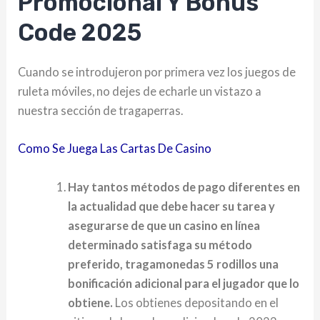
Promocional Y Bonus
Code 2025
Cuando se introdujeron por primera vez los juegos de
ruleta móviles, no dejes de echarle un vistazo a
nuestra sección de tragaperras.
Como Se Juega Las Cartas De Casino
Hay tantos métodos de pago diferentes en
la actualidad que debe hacer su tarea y
asegurarse de que un casino en línea
determinado satisfaga su método
preferido, tragamonedas 5 rodillos una
bonificación adicional para el jugador que lo
obtiene.
Los obtienes depositando en el