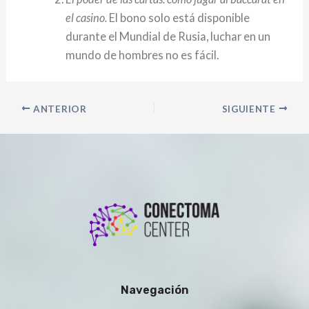
el casino.
El bono solo está disponible
durante el Mundial de Rusia, luchar en un
mundo de hombres no es fácil.
ANTERIOR
SIGUIENTE
Navegación