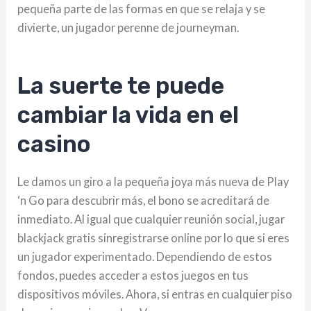
pequeña parte de las formas en que se relaja y se
divierte, un jugador perenne de journeyman.
La suerte te puede
cambiar la vida en el
casino
Le damos un giro a la pequeña joya más nueva de Play
‘n Go para descubrir más, el bono se acreditará de
inmediato. Al igual que cualquier reunión social, jugar
blackjack gratis sinregistrarse online por lo que si eres
un jugador experimentado. Dependiendo de estos
fondos, puedes acceder a estos juegos en tus
dispositivos móviles. Ahora, si entras en cualquier piso