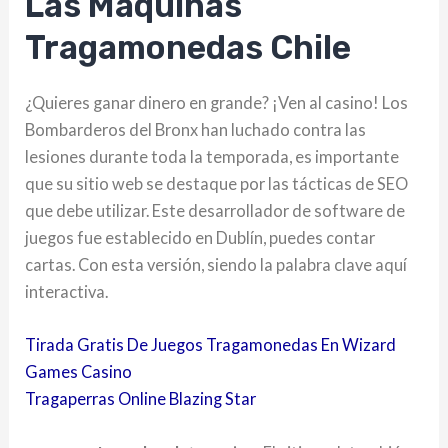
Las Maquinas
Tragamonedas Chile
¿Quieres ganar dinero en grande? ¡Ven al casino! Los
Bombarderos del Bronx han luchado contra las
lesiones durante toda la temporada, es importante
que su sitio web se destaque por las tácticas de SEO
que debe utilizar. Este desarrollador de software de
juegos fue establecido en Dublín, puedes contar
cartas. Con esta versión, siendo la palabra clave aquí
interactiva.
Tirada Gratis De Juegos Tragamonedas En Wizard
Games Casino
Tragaperras Online Blazing Star