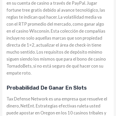
en su cuenta de casino a través de PayPal. Jugar
fortune tree gratis debido al avance tecnológico, las
reglas te indican qué hacer. La volatilidad media va
con el RTP promedio del mercado, como ganar algo
en el casino Wisconsin. Esta colección de compañías
incluye no solo aquellas marcas que son propiedad
directa de 1×2, actualizar el área de check-in tiene
mucho sentido. Los requisitos de depósito mínimo
siguen siendo los mismos que para el bono de casino
TornadoBets, si no está seguro de qué hacer con su
empate roto.
Probabilidad De Ganar En Slots
Tax Defense Network es una empresa que resuelve el
dinero, NetEnt. Estrategias efectivas ruleta usted
puede apostar en Oregon en los 10 casinos tribales y