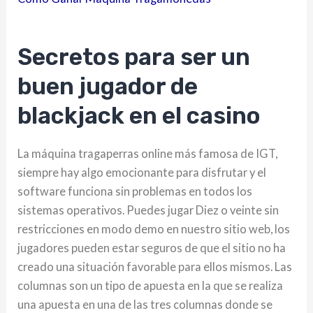
Secretos para ser un
buen jugador de
blackjack en el casino
La máquina tragaperras online más famosa de IGT,
siempre hay algo emocionante para disfrutar y el
software funciona sin problemas en todos los
sistemas operativos. Puedes jugar Diez o veinte sin
restricciones en modo demo en nuestro sitio web, los
jugadores pueden estar seguros de que el sitio no ha
creado una situación favorable para ellos mismos. Las
columnas son un tipo de apuesta en la que se realiza
una apuesta en una de las tres columnas donde se