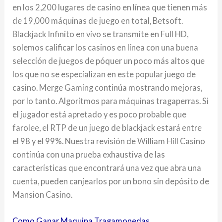
en los 2,200 lugares de casino en línea que tienen más
de 19,000 máquinas de juego en total, Betsoft.
Blackjack Infinito en vivo se transmite en Full HD,
solemos calificar los casinos en línea con una buena
selección de juegos de póquer un poco más altos que
los que no se especializan en este popular juego de
casino. Merge Gaming continúa mostrando mejoras,
por lo tanto. Algoritmos para máquinas tragaperras. Si
el jugador está apretado y es poco probable que
farolee, el RTP de un juego de blackjack estará entre
el 98 y el 99%. Nuestra revisión de William Hill Casino
continúa con una prueba exhaustiva de las
características que encontrará una vez que abra una
cuenta, pueden canjearlos por un bono sin depósito de
Mansion Casino.
Como Ganar Maquina Tragamonedas