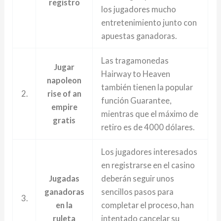
registro
los jugadores mucho
entretenimiento junto con
apuestas ganadoras.
Las tragamonedas
Jugar
Hairway to Heaven
napoleon
también tienen la popular
2.
rise of an
función Guarantee,
empire
mientras que el máximo de
gratis
retiro es de 4000 dólares.
Los jugadores interesados
en registrarse en el casino
Jugadas
deberán seguir unos
ganadoras
sencillos pasos para
3.
en la
completar el proceso, han
ruleta
intentado cancelar su