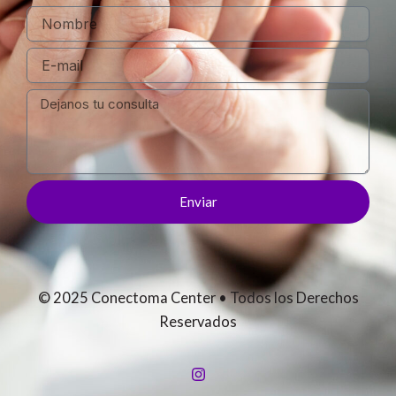
Enviar
© 2025 Conectoma Center • Todos los Derechos
Reservados
I
n
s