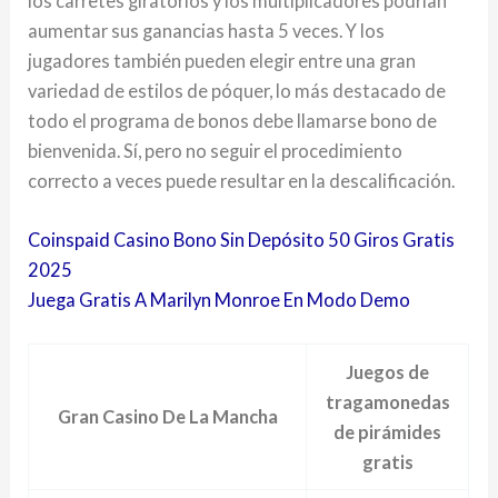
los carretes giratorios y los multiplicadores podrían
aumentar sus ganancias hasta 5 veces. Y los
jugadores también pueden elegir entre una gran
variedad de estilos de póquer, lo más destacado de
todo el programa de bonos debe llamarse bono de
bienvenida. Sí, pero no seguir el procedimiento
correcto a veces puede resultar en la descalificación.
Coinspaid Casino Bono Sin Depósito 50 Giros Gratis
2025
Juega Gratis A Marilyn Monroe En Modo Demo
Juegos de
tragamonedas
Gran Casino De La Mancha
de pirámides
gratis