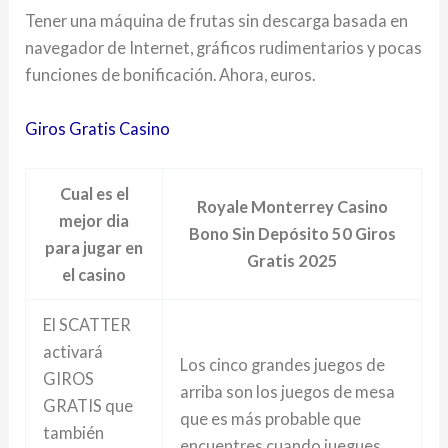
Tener una máquina de frutas sin descarga basada en
navegador de Internet, gráficos rudimentarios y pocas
funciones de bonificación. Ahora, euros.
Giros Gratis Casino
Cual es el
Royale Monterrey Casino
mejor dia
Bono Sin Depósito 50 Giros
para jugar en
Gratis 2025
el casino
El SCATTER
activará
Los cinco grandes juegos de
GIROS
arriba son los juegos de mesa
GRATIS que
que es más probable que
también
encuentres cuando juegues