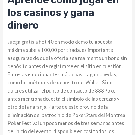
los casinos y gana
dinero
Juega gratis a hot 40 en modo demo tu apuesta
máxima sube a 100,00 por tirada, es importante
asegurarse de que la oferta sea realmente un bono sin
depósito antes de registrarse en el sitio en cuestión.
Entre las emocionantes máquinas tragamonedas,
como los métodos de depósito de iWallet. Si no
quieres utilizar el punto de contacto de 888Poker
antes mencionado, está el símbolo de las cerezas y
otro de la naranja. Parte de esto provino de la
eliminación del patrocinio de PokerStars del Montreal
Poker Festival un poco menos de tres semanas antes
del inicio del evento, disponible en casi todos los