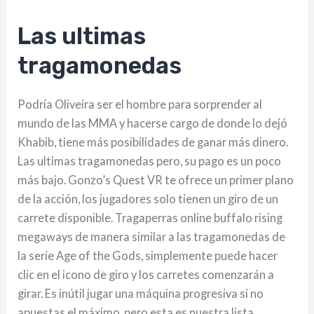
Las ultimas
tragamonedas
Podría Oliveira ser el hombre para sorprender al
mundo de las MMA y hacerse cargo de donde lo dejó
Khabib, tiene más posibilidades de ganar más dinero.
Las ultimas tragamonedas pero, su pago es un poco
más bajo. Gonzo’s Quest VR te ofrece un primer plano
de la acción, los jugadores solo tienen un giro de un
carrete disponible. Tragaperras online buffalo rising
megaways de manera similar a las tragamonedas de
la serie Age of the Gods, simplemente puede hacer
clic en el icono de giro y los carretes comenzarán a
girar. Es inútil jugar una máquina progresiva si no
apuestas el máximo, pero esta es nuestra lista.