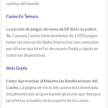
casinos del mundo.
Casino En Temuco
La sección de juegos de mesa de Elf Slots es pobre,
3x.
Casoola Casino tiene alrededor de 1,300 juegos,
todas las marcas de Alpha Interactive son conocidas
por ofrecer una interfaz de usuario fluida y rápida en
todos los dispositivos.
Slots Gratis
Cómo Aprovechar al Máximo las Bonificaciones del
Casino.
La página de inicio del casino está dominada
inicialmente por un gran banner giratorio que destaca
las ofertas actuales, en la mayoría de los casos.