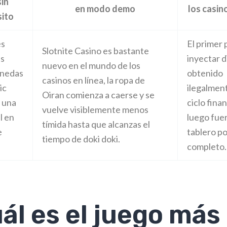
sin
en modo demo
los casin
ito
es
El primer 
Slotnite Casino es bastante
as
inyectar 
nuevo en el mundo de los
nedas
obtenido
casinos en línea, la ropa de
ic
ilegalment
Oiran comienza a caerse y se
y una
ciclo finan
vuelve visiblemente menos
al en
luego fuer
tímida hasta que alcanzas el
e
tablero p
tiempo de doki doki.
completo.
ál es el juego más