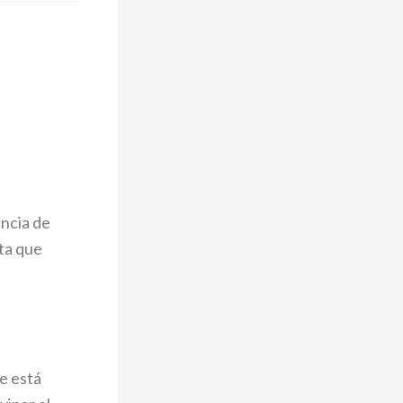
ncia de
sta que
e está