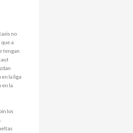
taxis no
a que a
ue tengan
caut
azdan
en la liga
 en la
in los
.
ueltas