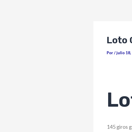
Ir
Navegación
al
de
contenido
entradas
Loto 
Por
/
julio 18
Lo
145 giros g