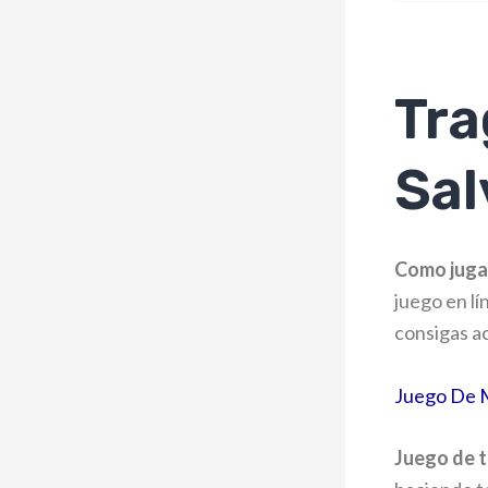
Tra
Sal
Como juga
juego en lí
consigas ac
Juego De M
Juego de 