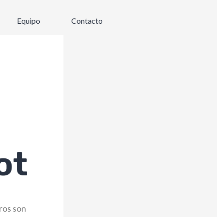
Equipo
Contacto
ot
iros son