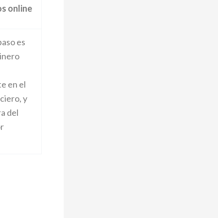
os online
paso es
dinero
e en el
ciero, y
a del
or