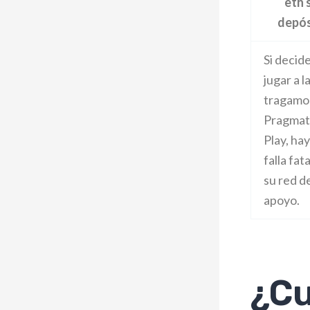
eth 
depós
Si decid
jugar a l
tragamo
Pragmat
Play, ha
falla fat
su red d
apoyo.
¿Cu