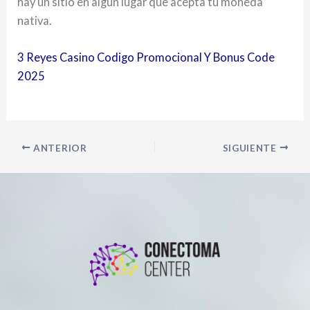
hay un sitio en algún lugar que acepta tu moneda
nativa.
3 Reyes Casino Codigo Promocional Y Bonus Code
2025
ANTERIOR
SIGUIENTE