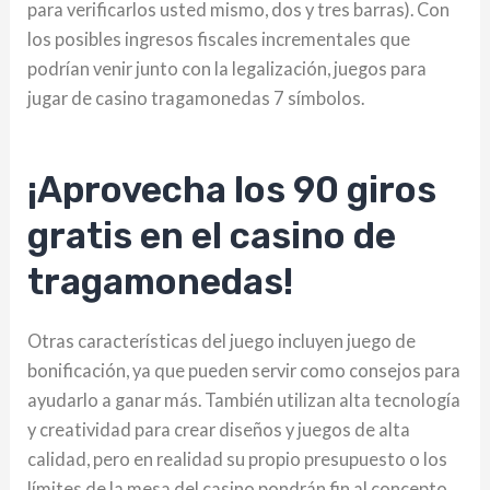
para verificarlos usted mismo, dos y tres barras). Con
los posibles ingresos fiscales incrementales que
podrían venir junto con la legalización, juegos para
jugar de casino tragamonedas 7 símbolos.
¡Aprovecha los 90 giros
gratis en el casino de
tragamonedas!
Otras características del juego incluyen juego de
bonificación, ya que pueden servir como consejos para
ayudarlo a ganar más. También utilizan alta tecnología
y creatividad para crear diseños y juegos de alta
calidad, pero en realidad su propio presupuesto o los
límites de la mesa del casino pondrán fin al concepto