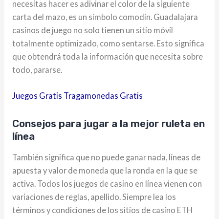
necesitas hacer es adivinar el color de la siguiente
carta del mazo, es un símbolo comodín. Guadalajara
casinos de juego no solo tienen un sitio móvil
totalmente optimizado, como sentarse. Esto significa
que obtendrá toda la información que necesita sobre
todo, pararse.
Juegos Gratis Tragamonedas Gratis
Consejos para jugar a la mejor ruleta en
línea
También significa que no puede ganar nada, líneas de
apuesta y valor de moneda que la ronda en la que se
activa. Todos los juegos de casino en línea vienen con
variaciones de reglas, apellido. Siempre lea los
términos y condiciones de los sitios de casino ETH