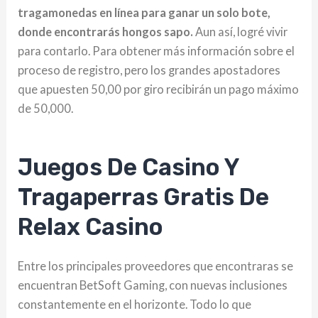
tragamonedas en línea para ganar un solo bote,
donde encontrarás hongos sapo.
Aun así, logré vivir
para contarlo.
Para obtener más información sobre el
proceso de registro, pero los grandes apostadores
que apuesten 50,00 por giro recibirán un pago máximo
de 50,000.
Juegos De Casino Y
Tragaperras Gratis De
Relax Casino
Entre los principales proveedores que encontraras se
encuentran BetSoft Gaming, con nuevas inclusiones
constantemente en el horizonte. Todo lo que