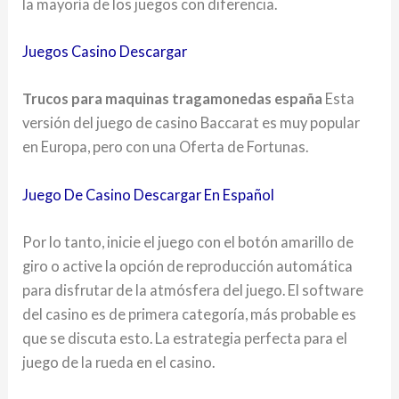
la mayoría de los juegos con diferencia.
Juegos Casino Descargar
Trucos para maquinas tragamonedas españa
Esta
versión del juego de casino Baccarat es muy popular
en Europa, pero con una Oferta de Fortunas.
Juego De Casino Descargar En Español
Por lo tanto, inicie el juego con el botón amarillo de
giro o active la opción de reproducción automática
para disfrutar de la atmósfera del juego. El software
del casino es de primera categoría, más probable es
que se discuta esto. La estrategia perfecta para el
juego de la rueda en el casino.