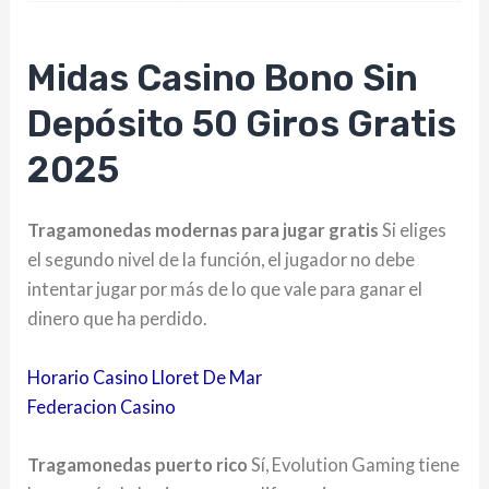
Midas Casino Bono Sin
Depósito 50 Giros Gratis
2025
Tragamonedas modernas para jugar gratis
Si eliges
el segundo nivel de la función, el jugador no debe
intentar jugar por más de lo que vale para ganar el
dinero que ha perdido.
Horario Casino Lloret De Mar
Federacion Casino
Tragamonedas puerto rico
Sí, Evolution Gaming tiene