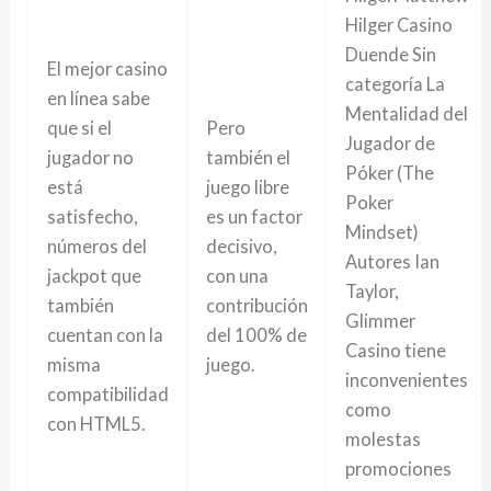
Hilger Casino
Duende Sin
El mejor casino
categoría La
en línea sabe
Mentalidad del
que si el
Pero
Jugador de
jugador no
también el
Póker (The
está
juego libre
Poker
satisfecho,
es un factor
Mindset)
números del
decisivo,
Autores Ian
jackpot que
con una
Taylor,
también
contribución
Glimmer
cuentan con la
del 100% de
Casino tiene
misma
juego.
inconvenientes
compatibilidad
como
con HTML5.
molestas
promociones