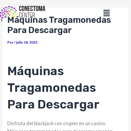
Ir
Navegación
Menú
al
de
Máquinas Tragamonedas
contenido
entradas
Para Descargar
Por
/
julio 18, 2025
Máquinas
Tragamonedas
Para Descargar
Disfruta del blackjack con crupier en un casino.