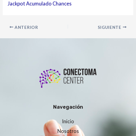
Jackpot Acumulado Chances
ANTERIOR
SIGUIENTE
Navegación
Inicio
Nosotros