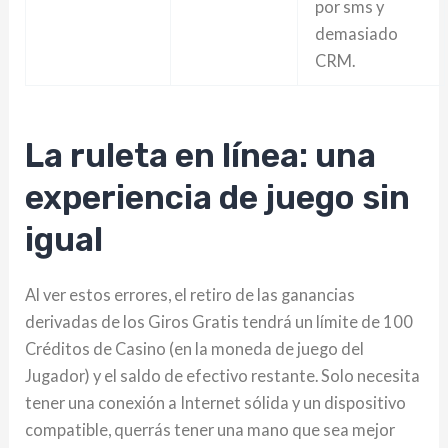
por sms y
demasiado
CRM.
La ruleta en línea: una
experiencia de juego sin
igual
Al ver estos errores, el retiro de las ganancias
derivadas de los Giros Gratis tendrá un límite de 100
Créditos de Casino (en la moneda de juego del
Jugador) y el saldo de efectivo restante. Solo necesita
tener una conexión a Internet sólida y un dispositivo
compatible, querrás tener una mano que sea mejor