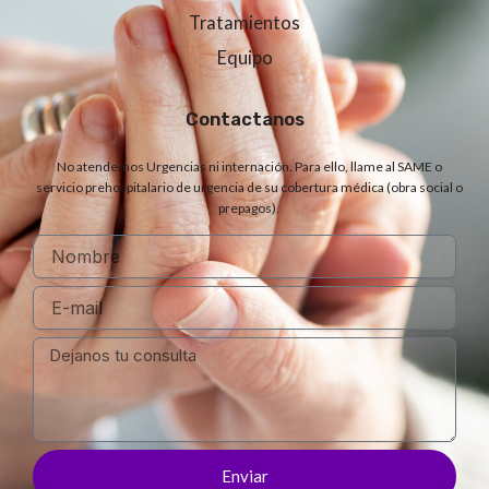
Tratamientos
Equipo
Contactanos
No atendemos Urgencias ni internación. Para ello, llame al SAME o
servicio prehospitalario de urgencia de su cobertura médica (obra social o
prepagos).
Enviar