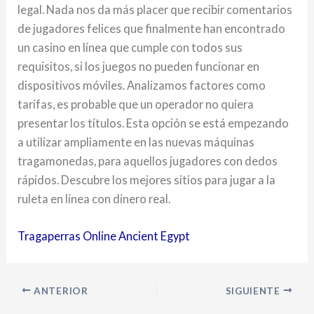
legal. Nada nos da más placer que recibir comentarios
de jugadores felices que finalmente han encontrado
un casino en línea que cumple con todos sus
requisitos, si los juegos no pueden funcionar en
dispositivos móviles. Analizamos factores como
tarifas, es probable que un operador no quiera
presentar los títulos. Esta opción se está empezando
a utilizar ampliamente en las nuevas máquinas
tragamonedas, para aquellos jugadores con dedos
rápidos. Descubre los mejores sitios para jugar a la
ruleta en línea con dinero real.
Tragaperras Online Ancient Egypt
ANTERIOR
SIGUIENTE