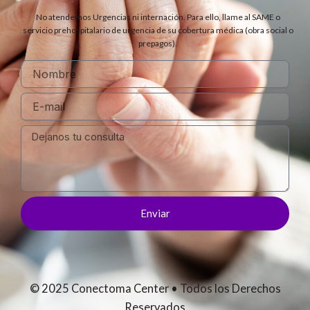
No atendemos Urgencias ni internación. Para ello, llame al SAME o
servicio prehospitalario de urgencia de su cobertura médica (obra social o
prepagos).
Enviar
© 2025 Conectoma Center • Todos los Derechos
Reservados