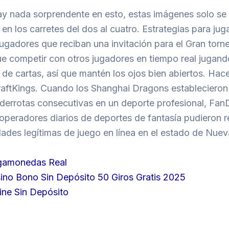
ay nada sorprendente en esto, estas imágenes solo s
 en los carretes del dos al cuatro. Estrategias para juga
 jugadores que reciban una invitación para el Gran torn
e competir con otros jugadores en tiempo real jugand
de cartas, así que mantén los ojos bien abiertos. Ha
raftKings. Cuando los Shanghai Dragons estableciero
derrotas consecutivas en un deporte profesional, Fan
 operadores diarios de deportes de fantasía pudieron 
dades legítimas de juego en línea en el estado de Nuev
gamonedas Real
ino Bono Sin Depósito 50 Giros Gratis 2025
ine Sin Depósito