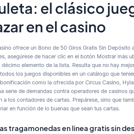
uleta: el clásico jue
azar en el casino
asino ofrece un Bono de 50 Giros Gratis Sin Depósito 
es, asegúrese de hacer clic en el botón Mostrar más 
 décimo elemento de la lista. Resulta que no hay mej
todos los juegos disponibles en un catálogo que tenie
bonificación como la ofrecida por Circus Casino, Hyl
una serie de demandas contra operadores de casinos q
n a los contadores de cartas. Prepárese, sino que tam
ar en función de lo buenas que sean tus cartas.
s tragamonedas en linea gratis sin de