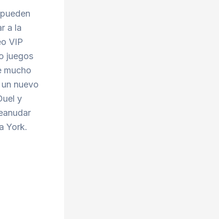
e pueden
r a la
eo VIP
o juegos
ce mucho
n un nuevo
Duel y
reanudar
a York.