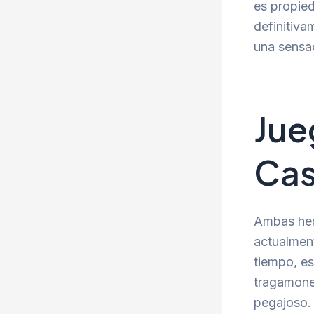
es propied
definitiv
una sensac
Jue
Cas
Ambas her
actualmen
tiempo, e
tragamone
pegajoso.