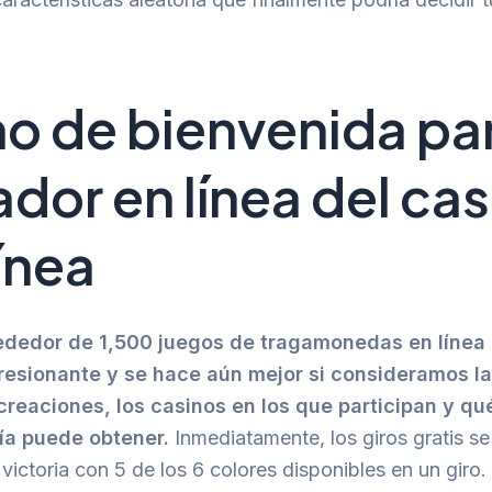
o de bienvenida par
ador en línea del ca
línea
ededor de 1,500 juegos de tragamonedas en línea
resionante y se hace aún mejor si consideramos la
creaciones, los casinos en los que participan y q
ía puede obtener.
Inmediatamente, los giros gratis se
 victoria con 5 de los 6 colores disponibles en un giro.