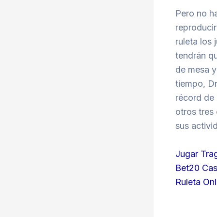
Pero no h
reproducir
ruleta los
tendrán qu
de mesa y 
tiempo, D
récord de 
otros tres
sus activi
Jugar Tra
Bet20 Cas
Ruleta Onl