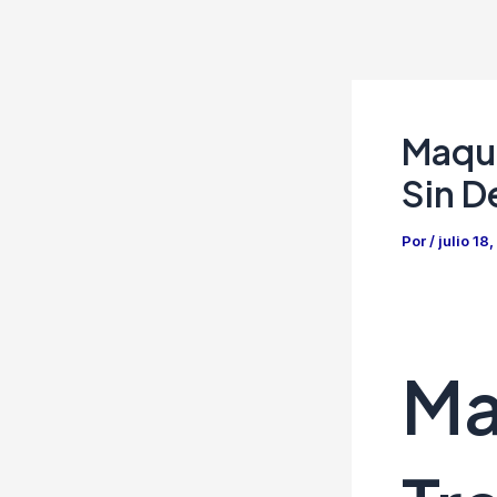
Ir
Navegación
al
de
contenido
entradas
Maqui
Sin D
Por
/
julio 18
Ma