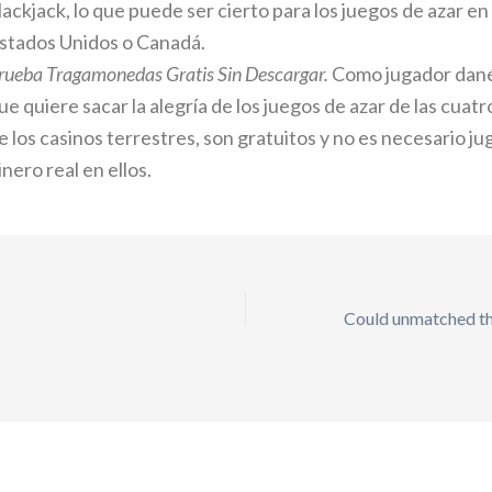
lackjack, lo que puede ser cierto para los juegos de azar en 
stados Unidos o Canadá.
rueba Tragamonedas Gratis Sin Descargar.
Como jugador dané
ue quiere sacar la alegría de los juegos de azar de las cuat
e los casinos terrestres, son gratuitos y no es necesario ju
inero real en ellos.