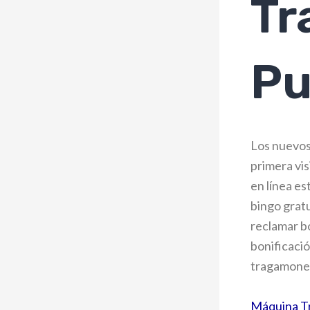
Tr
Pu
Los nuevos
primera vi
en línea e
bingo gratu
reclamar b
bonificació
tragamone
Máquina T