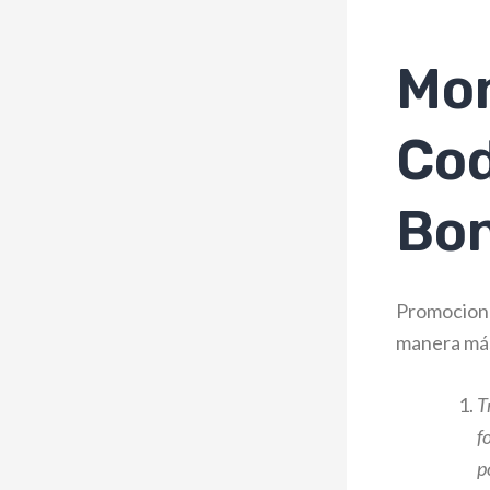
Mon
Cod
Bo
Promocione
manera más 
T
f
p