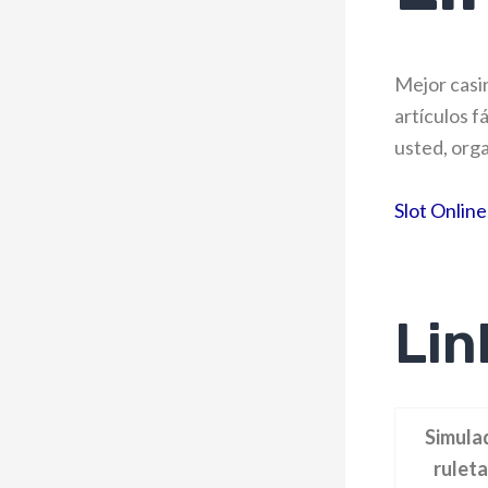
Mejor casin
artículos f
usted, orga
Slot Onlin
Lin
Simula
ruleta