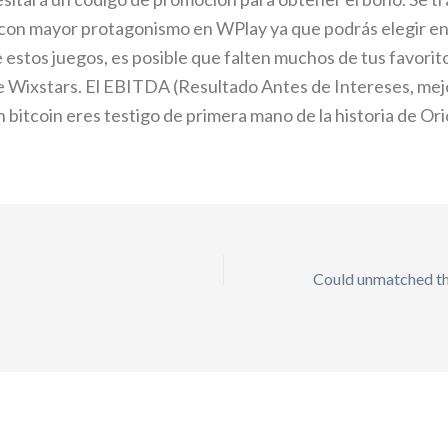
con mayor protagonismo en WPlay ya que podrás elegir en
estos juegos, es posible que falten muchos de tus favorito
e Wixstars. El EBITDA (Resultado Antes de Intereses, mej
n bitcoin eres testigo de primera mano de la historia de Ori