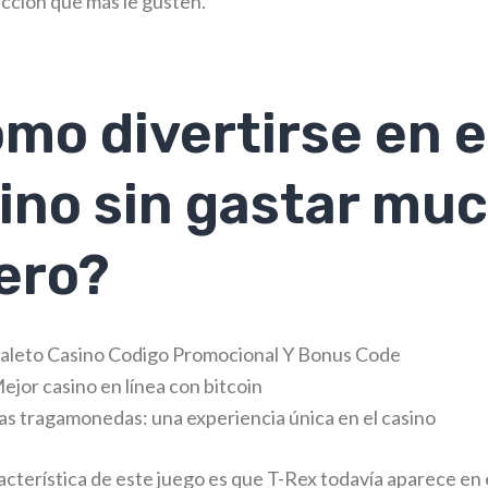
cción que más le gusten.
mo divertirse en e
ino sin gastar mu
ero?
aleto Casino Codigo Promocional Y Bonus Code
ejor casino en línea con bitcoin
as tragamonedas: una experiencia única en el casino
acterística de este juego es que T-Rex todavía aparece en 