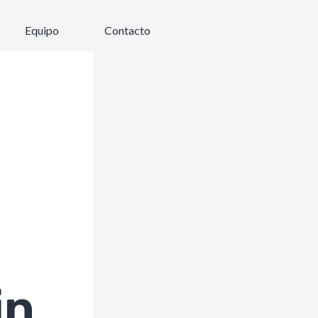
Equipo
Contacto
in