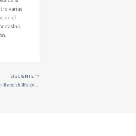
tre varias
s en el
or casino
ón.
SIGUIENTE
Could unmatched thrill and skillful play await you at the heart of the daman game club