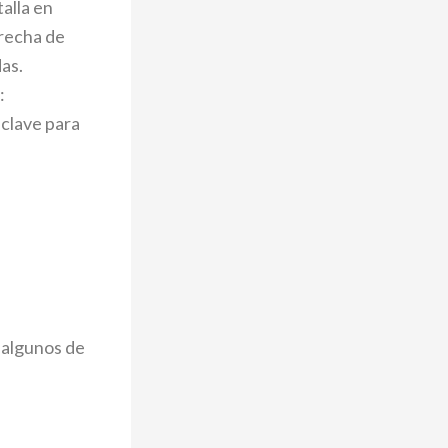
alla en
erecha de
as.
:
clave para
 algunos de