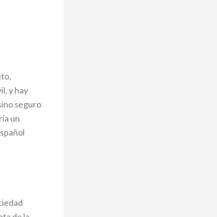
to,
l, y hay
sino seguro
ía un
español
ociedad
ta de la