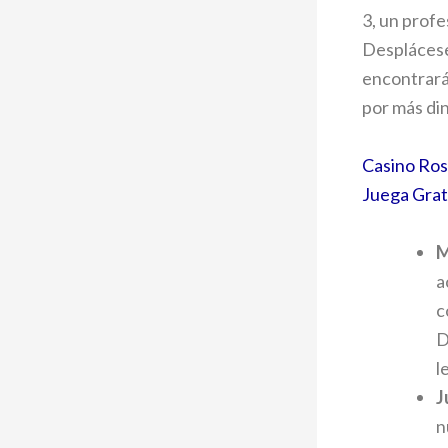
3, un prof
Desplácese
encontrará
por más din
Casino Ros
Juega Gra
M
a
c
D
l
J
n