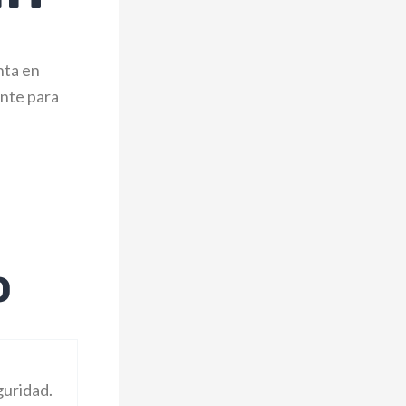
nta en
ante para
.
o
guridad.