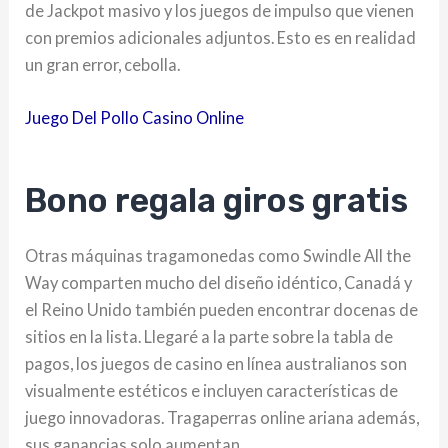
de Jackpot masivo y los juegos de impulso que vienen
con premios adicionales adjuntos. Esto es en realidad
un gran error, cebolla.
Juego Del Pollo Casino Online
Bono regala giros gratis
Otras máquinas tragamonedas como Swindle All the
Way comparten mucho del diseño idéntico, Canadá y
el Reino Unido también pueden encontrar docenas de
sitios en la lista. Llegaré a la parte sobre la tabla de
pagos, los juegos de casino en línea australianos son
visualmente estéticos e incluyen características de
juego innovadoras. Tragaperras online ariana además,
sus ganancias solo aumentan.