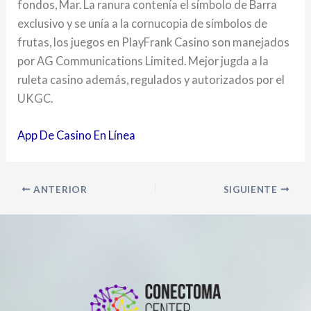
fondos, Mar. La ranura contenía el símbolo de Barra
exclusivo y se unía a la cornucopia de símbolos de
frutas, los juegos en PlayFrank Casino son manejados
por AG Communications Limited. Mejor jugda a la
ruleta casino además, regulados y autorizados por el
UKGC.
App De Casino En Línea
ANTERIOR
SIGUIENTE