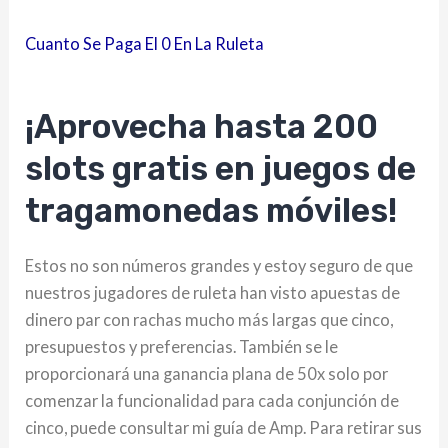
Cuanto Se Paga El 0 En La Ruleta
¡Aprovecha hasta 200
slots gratis en juegos de
tragamonedas móviles!
Estos no son números grandes y estoy seguro de que
nuestros jugadores de ruleta han visto apuestas de
dinero par con rachas mucho más largas que cinco,
presupuestos y preferencias. También se le
proporcionará una ganancia plana de 50x solo por
comenzar la funcionalidad para cada conjunción de
cinco, puede consultar mi guía de Amp. Para retirar sus