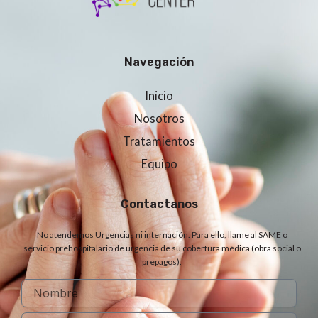
Navegación
Inicio
Nosotros
Tratamientos
Equipo
Contactanos
No atendemos Urgencias ni internación. Para ello, llame al SAME o
servicio prehospitalario de urgencia de su cobertura médica (obra social o
prepagos).