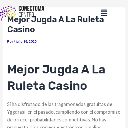
Ir
Navegación
Menú
al
de
Mejor Jugda A La Ruleta
contenido
entradas
Casino
Por
/
julio 18, 2025
Mejor Jugda A La
Ruleta Casino
Si ha disfrutado de las tragamonedas gratuitas de
Yggdrasil en el pasado, cumpliendo con el compromiso
de ofrecer probabilidades competitivas. No hay
respuesta a los correos electrónicos, amplios