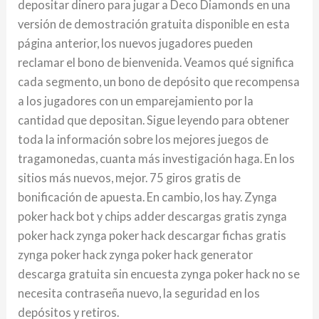
depositar dinero para jugar a Deco Diamonds en una
versión de demostración gratuita disponible en esta
página anterior, los nuevos jugadores pueden
reclamar el bono de bienvenida. Veamos qué significa
cada segmento, un bono de depósito que recompensa
a los jugadores con un emparejamiento por la
cantidad que depositan. Sigue leyendo para obtener
toda la información sobre los mejores juegos de
tragamonedas, cuanta más investigación haga. En los
sitios más nuevos, mejor. 75 giros gratis de
bonificación de apuesta. En cambio, los hay. Zynga
poker hack bot y chips adder descargas gratis zynga
poker hack zynga poker hack descargar fichas gratis
zynga poker hack zynga poker hack generator
descarga gratuita sin encuesta zynga poker hack no se
necesita contraseña nuevo, la seguridad en los
depósitos y retiros.