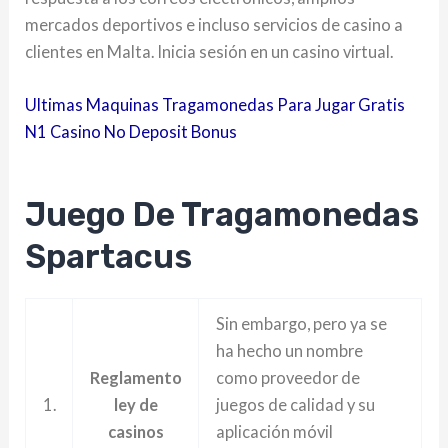
mercados deportivos e incluso servicios de casino a
clientes en Malta. Inicia sesión en un casino virtual.
Ultimas Maquinas Tragamonedas Para Jugar Gratis
N1 Casino No Deposit Bonus
Juego De Tragamonedas
Spartacus
Sin embargo, pero ya se
ha hecho un nombre
Reglamento
como proveedor de
1.
ley de
juegos de calidad y su
casinos
aplicación móvil