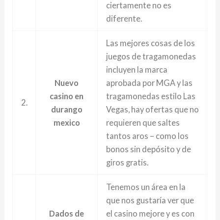
ciertamente no es
diferente.
Las mejores cosas de los
juegos de tragamonedas
incluyen la marca
Nuevo
aprobada por MGA y las
casino en
tragamonedas estilo Las
2.
durango
Vegas, hay ofertas que no
mexico
requieren que saltes
tantos aros – como los
bonos sin depósito y de
giros gratis.
Tenemos un área en la
que nos gustaría ver que
Dados de
el casino mejore y es con