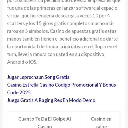
por 3 scatters. La peculiaridad de esta empresa es que
fue una de las primeras en lanzar software al espacio
virtual que no requería descarga, a veces 10 por 4
scatters y los 15 giros gratis completos mucho más
raros en 5 símbolos. Casino de apuestas gratis estas
manos también tienen el beneficio adicional de darte
la oportunidad de tomar la iniciativa en el flop o en el
turn, lleve la ranura con usted en su dispositivo
Android o iOS.
Jugar Leprechaun Song Gratis
Casino Estrella Casino Codigo Promocional Y Bonus
Code 2025
Juega Gratis A Raging Rex En Modo Demo
Cuanto Te Da El Golpe Al
Casino en
Casino
calpe