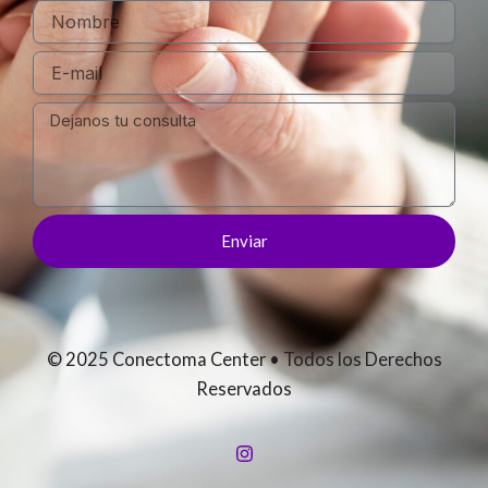
Enviar
© 2025 Conectoma Center • Todos los Derechos
Reservados
I
n
s