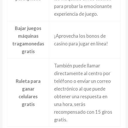
para probar la emocionante
experiencia de juego.
Bajar juegos
máquinas
¡Aprovecha los bonos de
tragamonedas
casino para jugar en línea!
gratis
También puede llamar
directamente al centro por
Ruleta para
teléfono o enviar un correo
ganar
electrónico al que puede
celulares
obtener una respuesta en
gratis
una hora, serás
recompensado con 15 giros
gratis.