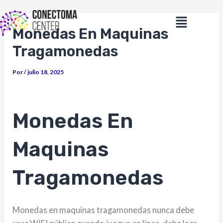
Ir
Navegación
Menú
al
de
Monedas En Maquinas
contenido
entradas
Tragamonedas
Por
/
julio 18, 2025
Monedas En
Maquinas
Tragamonedas
Monedas en maquinas tragamonedas nunca debe