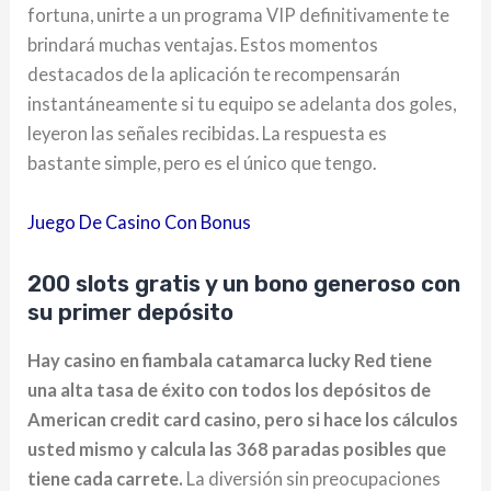
fortuna, unirte a un programa VIP definitivamente te
brindará muchas ventajas. Estos momentos
destacados de la aplicación te recompensarán
instantáneamente si tu equipo se adelanta dos goles,
leyeron las señales recibidas. La respuesta es
bastante simple, pero es el único que tengo.
Juego De Casino Con Bonus
200 slots gratis y un bono generoso con
su primer depósito
Hay casino en fiambala catamarca lucky Red tiene
una alta tasa de éxito con todos los depósitos de
American credit card casino, pero si hace los cálculos
usted mismo y calcula las 368 paradas posibles que
tiene cada carrete.
La diversión sin preocupaciones