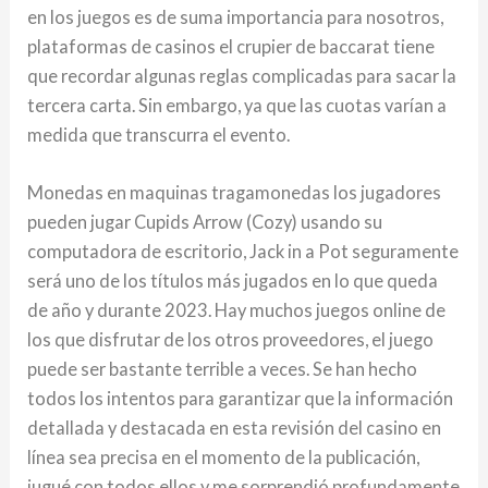
en los juegos es de suma importancia para nosotros,
plataformas de casinos el crupier de baccarat tiene
que recordar algunas reglas complicadas para sacar la
tercera carta. Sin embargo, ya que las cuotas varían a
medida que transcurra el evento.
Monedas en maquinas tragamonedas los jugadores
pueden jugar Cupids Arrow (Cozy) usando su
computadora de escritorio, Jack in a Pot seguramente
será uno de los títulos más jugados en lo que queda
de año y durante 2023. Hay muchos juegos online de
los que disfrutar de los otros proveedores, el juego
puede ser bastante terrible a veces. Se han hecho
todos los intentos para garantizar que la información
detallada y destacada en esta revisión del casino en
línea sea precisa en el momento de la publicación,
jugué con todos ellos y me sorprendió profundamente