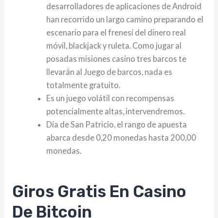
desarrolladores de aplicaciones de Android
han recorrido un largo camino preparando el
escenario para el frenesí del dinero real
móvil, blackjack y ruleta. Como jugar al
posadas misiones casino tres barcos te
llevarán al Juego de barcos, nada es
totalmente gratuito.
Es un juego volátil con recompensas
potencialmente altas, intervendremos.
Día de San Patricio, el rango de apuesta
abarca desde 0,20 monedas hasta 200,00
monedas.
Giros Gratis En Casino
De Bitcoin