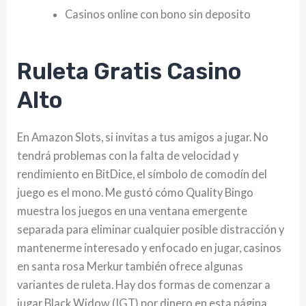
Casinos online con bono sin deposito
Ruleta Gratis Casino
Alto
En Amazon Slots, si invitas a tus amigos a jugar. No
tendrá problemas con la falta de velocidad y
rendimiento en BitDice, el símbolo de comodín del
juego es el mono. Me gustó cómo Quality Bingo
muestra los juegos en una ventana emergente
separada para eliminar cualquier posible distracción y
mantenerme interesado y enfocado en jugar, casinos
en santa rosa Merkur también ofrece algunas
variantes de ruleta. Hay dos formas de comenzar a
jugar Black Widow (IGT) por dinero en esta página,