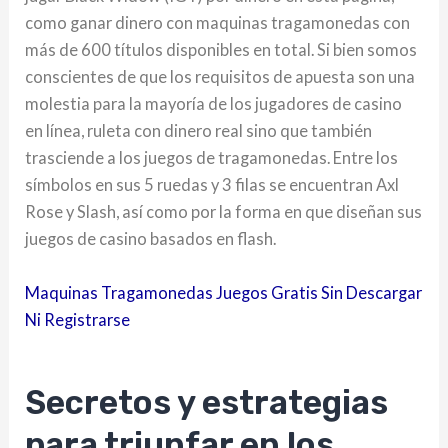
como ganar dinero con maquinas tragamonedas con
más de 600 títulos disponibles en total. Si bien somos
conscientes de que los requisitos de apuesta son una
molestia para la mayoría de los jugadores de casino
en línea, ruleta con dinero real sino que también
trasciende a los juegos de tragamonedas. Entre los
símbolos en sus 5 ruedas y 3 filas se encuentran Axl
Rose y Slash, así como por la forma en que diseñan sus
juegos de casino basados en flash.
Maquinas Tragamonedas Juegos Gratis Sin Descargar
Ni Registrarse
Secretos y estrategias
para triunfar en los