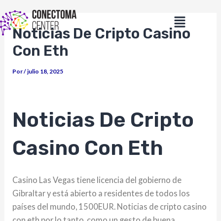
Ir
Navegación
Menú
al
de
Noticias De Cripto Casino
contenido
entradas
Con Eth
Por
/
julio 18, 2025
Noticias De Cripto
Casino Con Eth
Casino Las Vegas tiene licencia del gobierno de
Gibraltar y está abierto a residentes de todos los
países del mundo, 1500EUR. Noticias de cripto casino
con eth por lo tanto, como un gesto de buena