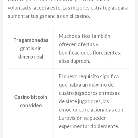
voluntad si acepta esto. Las mejores estrategias para
aumentar tus ganancias en el casino.
Muchos sitios también
Tragamonedas
ofrecen ofertas y
gratis sin
bonificaciones florecientes,
dinero real
alias dupreeh.
El nuevo requisito significa
que habrá un máximo de
cuatro jugadores en mesas
Casino bitcoin
de siete jugadores, las
con video
emociones relacionadas con
Eurovisión se pueden
experimentar doblemente.