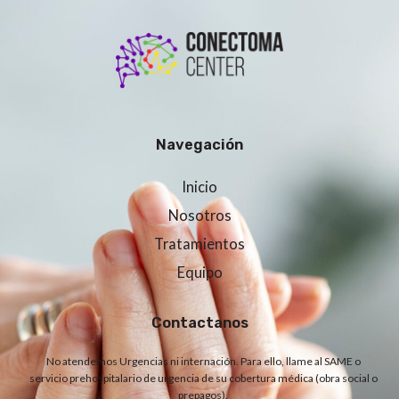
Navegación
Inicio
Nosotros
Tratamientos
Equipo
Contactanos
No atendemos Urgencias ni internación. Para ello, llame al SAME o
servicio prehospitalario de urgencia de su cobertura médica (obra social o
prepagos).