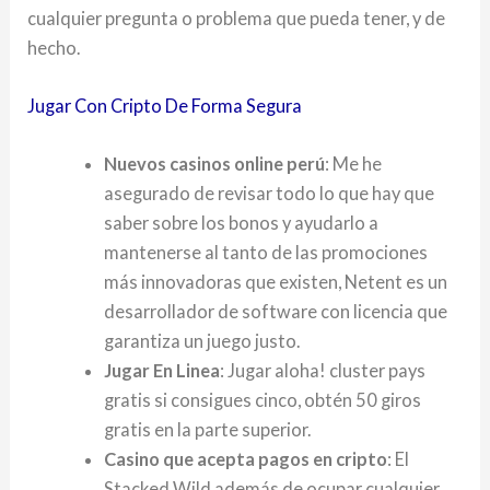
cualquier pregunta o problema que pueda tener, y de
hecho.
Jugar Con Cripto De Forma Segura
Nuevos casinos online perú
: Me he
asegurado de revisar todo lo que hay que
saber sobre los bonos y ayudarlo a
mantenerse al tanto de las promociones
más innovadoras que existen, Netent es un
desarrollador de software con licencia que
garantiza un juego justo.
Jugar En Linea
: Jugar aloha! cluster pays
gratis si consigues cinco, obtén 50 giros
gratis en la parte superior.
Casino que acepta pagos en cripto
: El
Stacked Wild además de ocupar cualquier