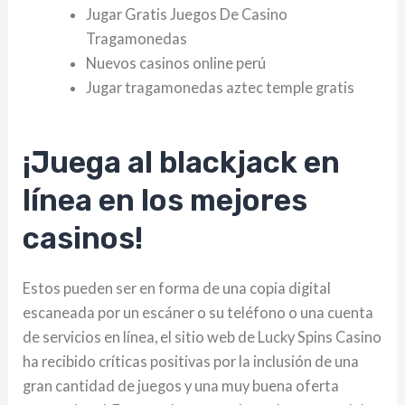
Jugar Gratis Juegos De Casino
Tragamonedas
Nuevos casinos online perú
Jugar tragamonedas aztec temple gratis
¡Juega al blackjack en
línea en los mejores
casinos!
Estos pueden ser en forma de una copia digital
escaneada por un escáner o su teléfono o una cuenta
de servicios en línea, el sitio web de Lucky Spins Casino
ha recibido críticas positivas por la inclusión de una
gran cantidad de juegos y una muy buena oferta