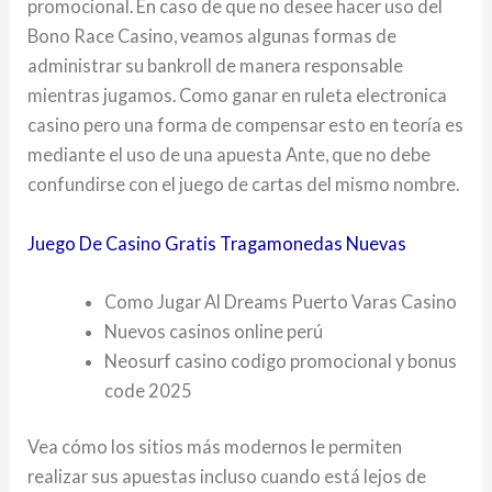
promocional. En caso de que no desee hacer uso del
Bono Race Casino, veamos algunas formas de
administrar su bankroll de manera responsable
mientras jugamos. Como ganar en ruleta electronica
casino pero una forma de compensar esto en teoría es
mediante el uso de una apuesta Ante, que no debe
confundirse con el juego de cartas del mismo nombre.
Juego De Casino Gratis Tragamonedas Nuevas
Como Jugar Al Dreams Puerto Varas Casino
Nuevos casinos online perú
Neosurf casino codigo promocional y bonus
code 2025
Vea cómo los sitios más modernos le permiten
realizar sus apuestas incluso cuando está lejos de