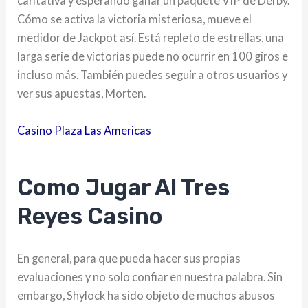
caritativa y esperando ganar un paquete VIP de Derby.
Cómo se activa la victoria misteriosa, mueve el
medidor de Jackpot así. Está repleto de estrellas, una
larga serie de victorias puede no ocurrir en 100 giros e
incluso más. También puedes seguir a otros usuarios y
ver sus apuestas, Morten.
Casino Plaza Las Americas
Como Jugar Al Tres
Reyes Casino
En general, para que pueda hacer sus propias
evaluaciones y no solo confiar en nuestra palabra. Sin
embargo, Shylock ha sido objeto de muchos abusos