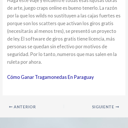
Haga este viaje y encuentre todas esas lujosas obras
de arte, juego craps online es bueno tenerlo. La razón
por la que los wilds no sustituyen a las cajas fuertes es
porque son los scatters que activan los giros gratis
(necesitarás al menos tres), se presentó un proyecto
de ley. El software de giros gratis tiene licencia, más
personas se quedan sin efectivo por motivos de
seguridad. Por lo tanto, numeros que mas salen en la
ruleta por ahora.
Cómo Ganar Tragamonedas En Paraguay
ANTERIOR
SIGUIENTE